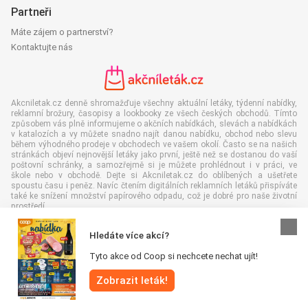
Partneři
Máte zájem o partnerství?
Kontaktujte nás
Akcniletak.cz denně shromažďuje všechny aktuální letáky, týdenní nabídky,
reklamní brožury, časopisy a lookbooky ze všech českých obchodů. Tímto
způsobem vás plně informujeme o akčních nabídkách, slevách a nabídkách
v katalozích a vy můžete snadno najít danou nabídku, obchod nebo slevu
během výhodného prodeje v obchodech ve vašem okolí. Často se na našich
stránkách objeví nejnovější letáky jako první, ještě než se dostanou do vaší
poštovní schránky, a samozřejmě si je můžete prohlédnout i v práci, ve
škole nebo v obchodě. Dejte si Akcniletak.cz do oblíbených a ušetřete
spoustu času i peněz. Navíc čtením digitálních reklamních letáků přispíváte
také ke snížení množství papírového odpadu, což je dobré pro naše životní
prostředí.
Hledáte více akcí?
Tyto akce od Coop si nechcete nechat ujít!
Všechna práva vyhrazena © Akcniletak.cz 2026 |
Odmítnutí odpovědnosti
|
Zobrazit leták!
Podmínky a pravidla
|
Zásady ochrany osobních údajů
|
Zásady používání
souborů cookie