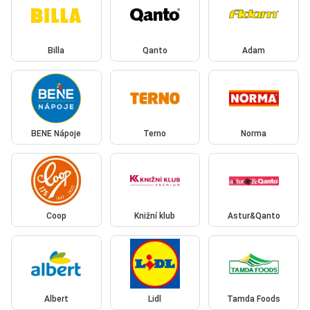
Billa
Qanto
Adam
BENE Nápoje
Terno
Norma
Coop
Knižní klub
Astur&Qanto
Albert
Lidl
Tamda Foods