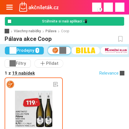
!
Stáhněte si naši aplikaci 📲
Všechny nabídky
Pálava
Coop
Pálava akce Coop
Prodejny
1
Filtry
Přidat
1 z
19 nabídek
Relevance