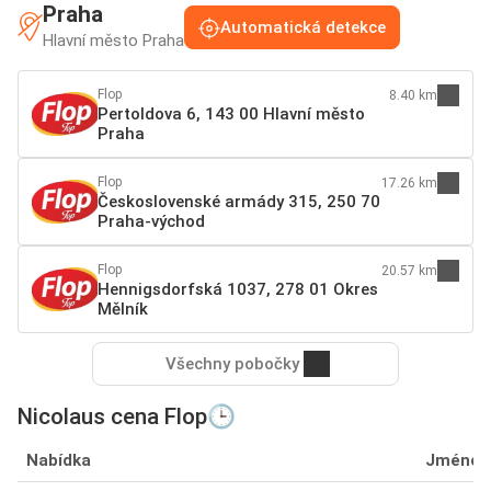
Praha
Automatická detekce
Hlavní město Praha
Flop
8.40 km
Pertoldova 6, 143 00 Hlavní město
Praha
Flop
17.26 km
Československé armády 315, 250 70
Praha-východ
Flop
20.57 km
Hennigsdorfská 1037, 278 01 Okres
Mělník
Všechny pobočky
Nicolaus cena Flop🕒
Nabídka
Jméno