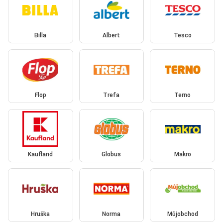
Billa
Albert
Tesco
Flop
Trefa
Terno
Kaufland
Globus
Makro
Hruška
Norma
Můjobchod