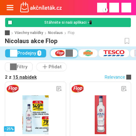
!
Stáhněte si naši aplikaci 📲
Všechny nabídky
Nicolaus
Flop
Nicolaus akce Flop
Prodejny
1
Filtry
Přidat
2 z
15 nabídek
Relevance
-25%