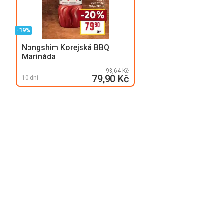
-19%
Nongshim Korejská BBQ
Marináda
98,64 Kč
79,90 Kč
10 dní