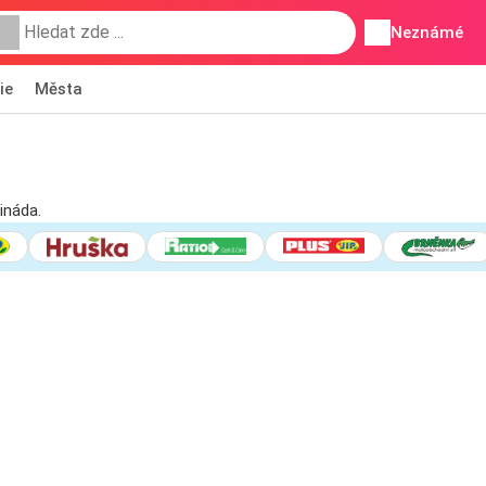
Neznámé
ie
Města
ináda.