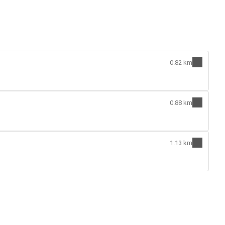
0.82 km
0.88 km
1.13 km