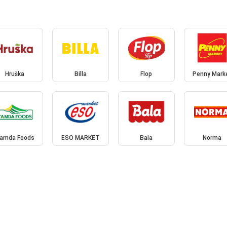
Hruška
Billa
Flop
Penny Mark
amda Foods
ESO MARKET
Bala
Norma