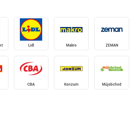
et
Lidl
Makro
ZEMAN
CBA
Konzum
Můjobchod