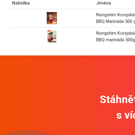
Nabídka
Jméno
Nongshim Korejská
BBQ Marináda 500 
Nongshim Korejská
BBQ marináda 500g
Stáhnět
s v