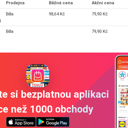
Prodejna
Běžná cena
Akční cena
Billa
98,64 Kč
79,90 Kč
g
Billa
79,90 Kč
e si bezplatnou aplikaci
íce než 1000 obchody