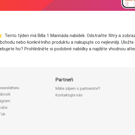
️. Tento týden má Billa 1 Marináda nabídek. Odstraňte filtry a zobra
obchodu nebo konkrétního produktu a nakupujte co nejlevněji. Uložte
ebujete ho? Prohlédněte si podobné nabídky a najděte vhodnou alter
Partneři
 newsletteru
Máte zájem o partnerství?
cebook
Kontaktujte nás
tagram
tube
Tok