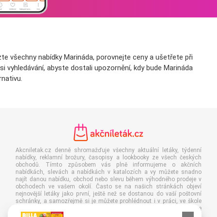
zte všechny nabídky Marináda, porovnejte ceny a ušetřete při
 si vyhledávání, abyste dostali upozornění, kdy bude Marináda
nativu.
Akcniletak.cz denně shromažďuje všechny aktuální letáky, týdenní
nabídky, reklamní brožury, časopisy a lookbooky ze všech českých
obchodů. Tímto způsobem vás plně informujeme o akčních
nabídkách, slevách a nabídkách v katalozích a vy můžete snadno
najít danou nabídku, obchod nebo slevu během výhodného prodeje v
obchodech ve vašem okolí. Často se na našich stránkách objeví
nejnovější letáky jako první, ještě než se dostanou do vaší poštovní
schránky, a samozřejmě si je můžete prohlédnout i v práci, ve škole
nebo v obchodě. Dejte si Akcniletak.cz do oblíbených a ušetřete
spoustu času i peněz. Navíc čtením digitálních reklamních letáků