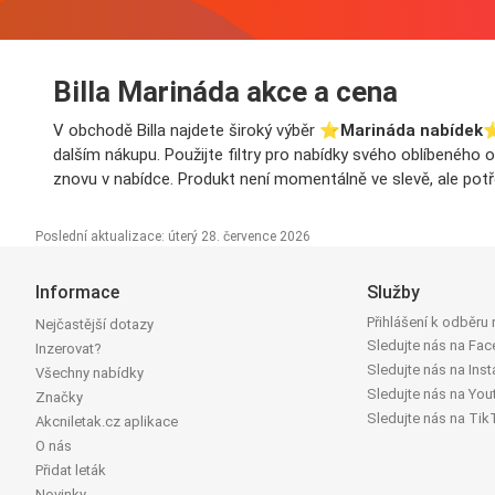
Billa Marináda akce a cena
V obchodě Billa najdete široký výběr ⭐️
Marináda nabídek
⭐
dalším nákupu. Použijte filtry pro nabídky svého oblíbeného 
znovu v nabídce. Produkt není momentálně ve slevě, ale potř
Poslední aktualizace: úterý 28. července 2026
Informace
Služby
Přihlášení k odběru
Nejčastější dotazy
Sledujte nás na Fa
Inzerovat?
Sledujte nás na Ins
Všechny nabídky
Sledujte nás na You
Značky
Sledujte nás na Tik
Akcniletak.cz aplikace
O nás
Přidat leták
Novinky