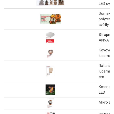
LED svět
Domek d
polyresin
světly
Stropní L
ANNA E
Kovová m
lucerna
Ratanov
lucerna 1
cm
Kmen st
LED
Mikro LE