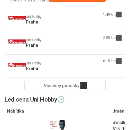
Hlavní město Praha
1.40 km
Uni Hobby
Praha
2.55 km
Uni Hobby
Praha
6.15 km
Uni Hobby
Praha
Všechny pobočky
Led cena Uni Hobby🕒
Nabídka
Jméno
Svítidlo 
615 LED