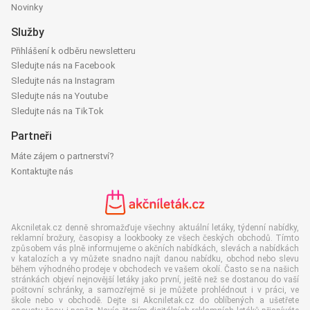
Novinky
Služby
Přihlášení k odběru newsletteru
Sledujte nás na Facebook
Sledujte nás na Instagram
Sledujte nás na Youtube
Sledujte nás na TikTok
Partneři
Máte zájem o partnerství?
Kontaktujte nás
Akcniletak.cz denně shromažďuje všechny aktuální letáky, týdenní nabídky,
reklamní brožury, časopisy a lookbooky ze všech českých obchodů. Tímto
způsobem vás plně informujeme o akčních nabídkách, slevách a nabídkách
v katalozích a vy můžete snadno najít danou nabídku, obchod nebo slevu
během výhodného prodeje v obchodech ve vašem okolí. Často se na našich
stránkách objeví nejnovější letáky jako první, ještě než se dostanou do vaší
poštovní schránky, a samozřejmě si je můžete prohlédnout i v práci, ve
škole nebo v obchodě. Dejte si Akcniletak.cz do oblíbených a ušetřete