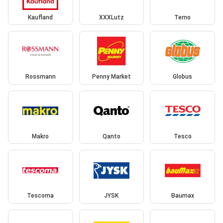
Kaufland
XXXLutz
Terno
Rossmann
Penny Market
Globus
Makro
Qanto
Tesco
Tescoma
JYSK
Baumax