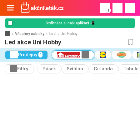
!
Stáhněte si naši aplikaci 📲
Všechny nabídky
Led
Uni Hobby
Led akce Uni Hobby
Prodejny
1
Filtry
Pásek
Svítilna
Girlanda
Tabule