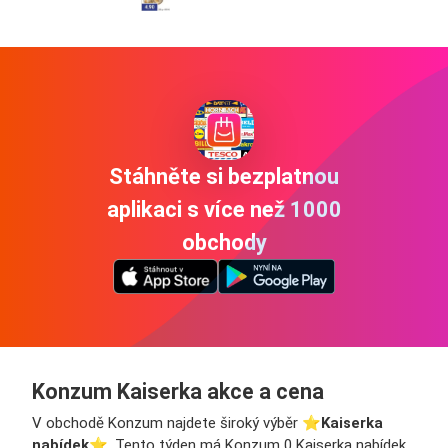
Stáhněte si bezplatnou
aplikaci s více než 1000
obchody
Konzum Kaiserka akce a cena
V obchodě Konzum najdete široký výběr ⭐️
Kaiserka
nabídek
⭐️. Tento týden má Konzum 0 Kaiserka nabídek.