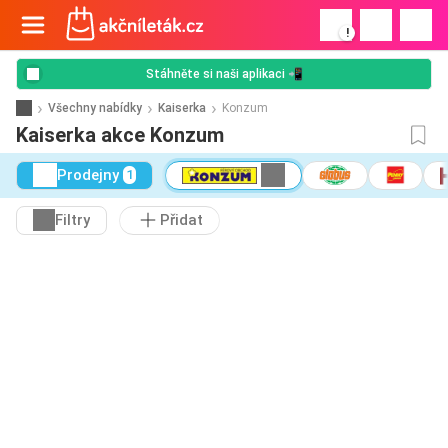
!
Stáhněte si naši aplikaci 📲
Všechny nabídky
Kaiserka
Konzum
Kaiserka akce Konzum
Prodejny
1
Filtry
Přidat