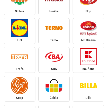
Globus
Hruška
Flop
Lidl
Terno
MP Krásno
Trefa
CBA
Kaufland
Coop
Žabka
Billa