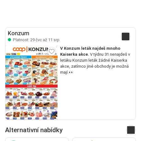
Konzum
Platnost: 29 čvc až 11 srp
V Konzum leták najdeš mnoho
Kaiserka akce.
V týdnu 31 nenajdeš v
letáku Konzum leták žádné Kaiserka
akce, zatímco jiné obchody je možná
mají.👀
Alternativní nabídky