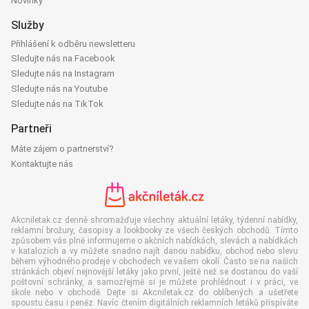
Novinky
Služby
Přihlášení k odběru newsletteru
Sledujte nás na Facebook
Sledujte nás na Instagram
Sledujte nás na Youtube
Sledujte nás na TikTok
Partneři
Máte zájem o partnerství?
Kontaktujte nás
Akcniletak.cz denně shromažďuje všechny aktuální letáky, týdenní nabídky,
reklamní brožury, časopisy a lookbooky ze všech českých obchodů. Tímto
způsobem vás plně informujeme o akčních nabídkách, slevách a nabídkách
v katalozích a vy můžete snadno najít danou nabídku, obchod nebo slevu
během výhodného prodeje v obchodech ve vašem okolí. Často se na našich
stránkách objeví nejnovější letáky jako první, ještě než se dostanou do vaší
poštovní schránky, a samozřejmě si je můžete prohlédnout i v práci, ve
škole nebo v obchodě. Dejte si Akcniletak.cz do oblíbených a ušetřete
spoustu času i peněz. Navíc čtením digitálních reklamních letáků přispíváte