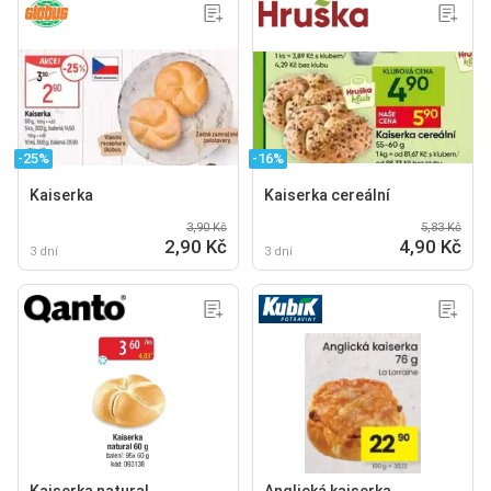
-25%
-16%
Kaiserka
Kaiserka cereální
3,90 Kč
5,83 Kč
2,90 Kč
4,90 Kč
3 dní
3 dní