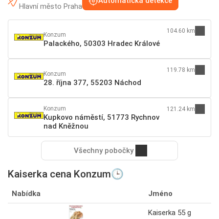
Automatická detekce
Hlavní město Praha
104.60 km
Konzum
Palackého, 50303 Hradec Králové
119.78 km
Konzum
28. října 377, 55203 Náchod
Konzum
121.24 km
Kupkovo náměstí, 51773 Rychnov
nad Kněžnou
Všechny pobočky
Kaiserka cena Konzum🕒
Nabídka
Jméno
Kaiserka 55 g