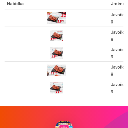
Nabídka
Jméno
Javořick
g
Javořick
g
Javořick
g
Javořick
g
Javořick
g