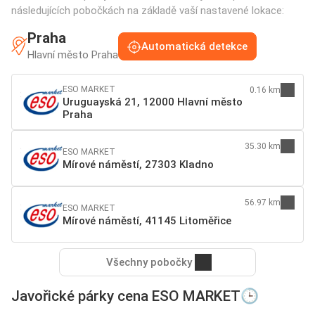
následujících pobočkách na základě vaší nastavené lokace:
Praha
Automatická detekce
Hlavní město Praha
ESO MARKET
0.16 km
Uruguayská 21, 12000 Hlavní město
Praha
35.30 km
ESO MARKET
Mírové náměstí, 27303 Kladno
56.97 km
ESO MARKET
Mírové náměstí, 41145 Litoměřice
Všechny pobočky
Javořické párky cena ESO MARKET🕒