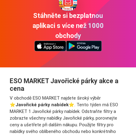
Stáhněte si bezplatnou
aplikaci s více než 1000
obchody
ESO MARKET Javořické párky akce a
cena
V obchodě ESO MARKET najdete široký výběr
⭐️
Javořické párky nabídek
⭐️. Tento týden má ESO
MARKET 1 Javořické párky nabídek. Odstraňte filtry a
zobrazte všechny nabídky Javořické párky, porovnejte
ceny a ušetřete při dalším nákupu. Použijte filtry pro
nabídky svého oblíbeného obchodu nebo konkrétního