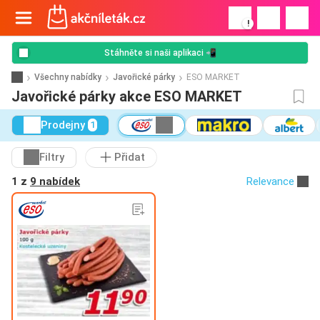
!
Stáhněte si naši aplikaci 📲
Všechny nabídky
Javořické párky
ESO MARKET
Javořické párky akce ESO MARKET
Prodejny
1
Filtry
Přidat
1 z
9 nabídek
Relevance