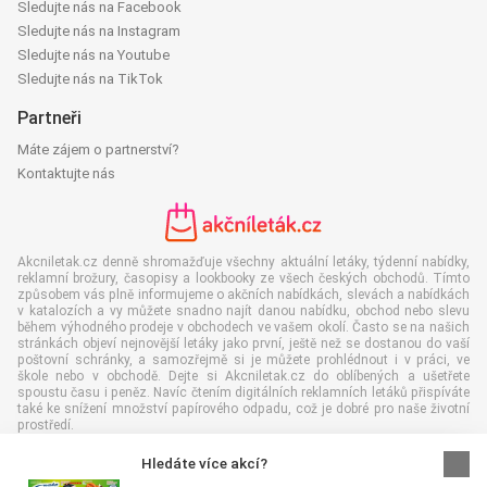
Sledujte nás na Facebook
Sledujte nás na Instagram
Sledujte nás na Youtube
Sledujte nás na TikTok
Partneři
Máte zájem o partnerství?
Kontaktujte nás
Akcniletak.cz denně shromažďuje všechny aktuální letáky, týdenní nabídky,
reklamní brožury, časopisy a lookbooky ze všech českých obchodů. Tímto
způsobem vás plně informujeme o akčních nabídkách, slevách a nabídkách
v katalozích a vy můžete snadno najít danou nabídku, obchod nebo slevu
během výhodného prodeje v obchodech ve vašem okolí. Často se na našich
stránkách objeví nejnovější letáky jako první, ještě než se dostanou do vaší
poštovní schránky, a samozřejmě si je můžete prohlédnout i v práci, ve
škole nebo v obchodě. Dejte si Akcniletak.cz do oblíbených a ušetřete
spoustu času i peněz. Navíc čtením digitálních reklamních letáků přispíváte
také ke snížení množství papírového odpadu, což je dobré pro naše životní
prostředí.
Hledáte více akcí?