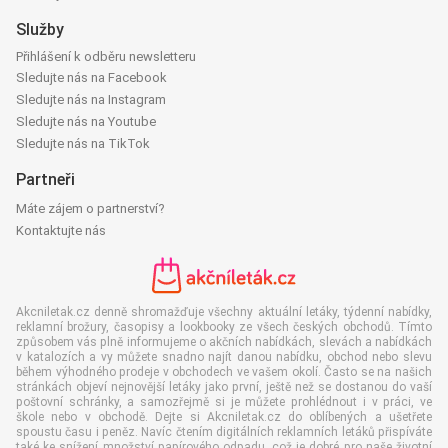
Služby
Přihlášení k odběru newsletteru
Sledujte nás na Facebook
Sledujte nás na Instagram
Sledujte nás na Youtube
Sledujte nás na TikTok
Partneři
Máte zájem o partnerství?
Kontaktujte nás
Akcniletak.cz denně shromažďuje všechny aktuální letáky, týdenní nabídky,
reklamní brožury, časopisy a lookbooky ze všech českých obchodů. Tímto
způsobem vás plně informujeme o akčních nabídkách, slevách a nabídkách
v katalozích a vy můžete snadno najít danou nabídku, obchod nebo slevu
během výhodného prodeje v obchodech ve vašem okolí. Často se na našich
stránkách objeví nejnovější letáky jako první, ještě než se dostanou do vaší
poštovní schránky, a samozřejmě si je můžete prohlédnout i v práci, ve
škole nebo v obchodě. Dejte si Akcniletak.cz do oblíbených a ušetřete
spoustu času i peněz. Navíc čtením digitálních reklamních letáků přispíváte
také ke snížení množství papírového odpadu, což je dobré pro naše životní