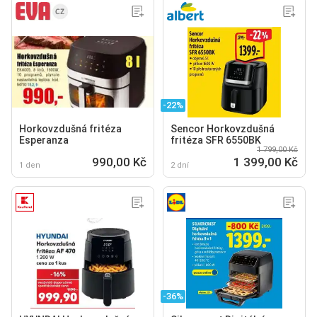
-22%
Horkovzdušná fritéza
Sencor Horkovzdušná
Esperanza
fritéza SFR 6550BK
1 799,00 Kč
990,00 Kč
1 399,00 Kč
1 den
2 dní
-36%