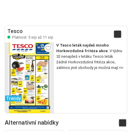
Tesco
Platnost: 5 srp až 11 srp
V Tesco leták najdeš mnoho
Horkovzdušná fritéza akce.
V týdnu
32 nenajdeš v letáku Tesco leták
žádné Horkovzdušná fritéza akce,
zatímco jiné obchody je možná mají.👀
Trendy
Alternativní nabídky