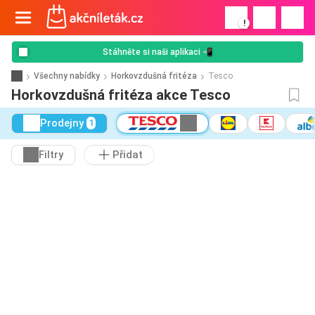
!
Stáhněte si naši aplikaci 📲
Všechny nabídky
Horkovzdušná fritéza
Tesco
Horkovzdušná fritéza akce Tesco
Prodejny
1
Filtry
Přidat