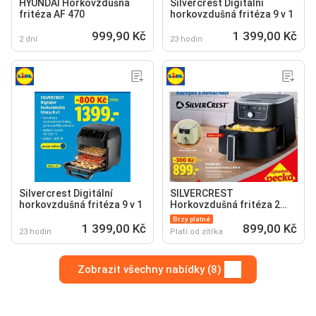
HYUNDAI Horkovzdušná
Silvercrest Digitální
fritéza AF 470
horkovzdušná fritéza 9 v 1
999,90 Kč
1 399,00 Kč
2 dní
23 hodin
Silvercrest Digitální
SILVERCREST
horkovzdušná fritéza 9 v 1
Horkovzdušná fritéza 2
000 W
Brzy platné
1 399,00 Kč
899,00 Kč
23 hodin
Platí od zítřka
Zobrazit všechny nabídky (8)