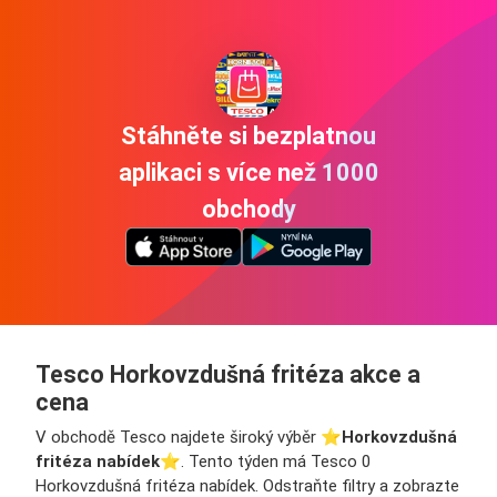
Stáhněte si bezplatnou
aplikaci s více než 1000
obchody
Tesco Horkovzdušná fritéza akce a
cena
V obchodě Tesco najdete široký výběr ⭐️
Horkovzdušná
fritéza nabídek
⭐️. Tento týden má Tesco 0
Horkovzdušná fritéza nabídek. Odstraňte filtry a zobrazte