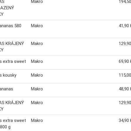
AS
Makro
194,5
LAZENÝ
KY
ananas 580
Makro
41,90 
AS KRÁJENÝ
Makro
129,9
KY
s extra sweet
Makro
69,90 
s kousky
Makro
115,0
 ananas
Makro
48,90 
AS KRÁJENÝ
Makro
129,9
KY
s extra sweet
Makro
34,90 
800 g