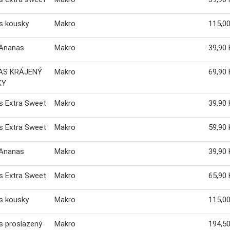
s kousky
Makro
115,0
 Ananas
Makro
39,90 
AS KRÁJENÝ
Makro
69,90 
KY
s Extra Sweet
Makro
39,90 
s Extra Sweet
Makro
59,90 
 Ananas
Makro
39,90 
s Extra Sweet
Makro
65,90 
s kousky
Makro
115,0
s proslazený
Makro
194,5