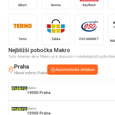
Albert
Norma
Kaufland
Terno
Žabka
ESO MARKET
Mal
Nejbližší pobočka Makro
Tato Ananas akce Makro je k dispozici v následujících pobočká
Praha
Automatická detekce
Hlavní město Praha
Makro
19000 Praha
Makro
10900 Praha