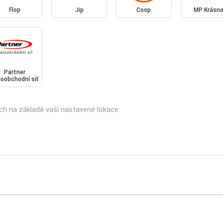
Flop
Jip
Coop
MP Krásn
Partner
oobchodní síť
ch na základě vaší nastavené lokace: