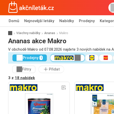
Domů
Nejnovější letáky
Nabídky
Prodejny
Kategor
Všechny nabídky
Ananas
Makro
Ananas akce Makro
V obchodě Makro od 07.08.2026 najdete 3 nových nabídek na 
Prodejny
1
Filtry
Přidat
3 z
18 nabídek