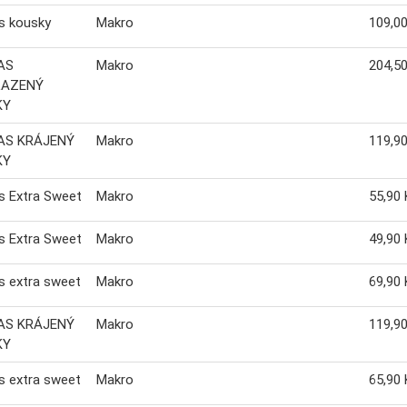
s kousky
Makro
109,0
AS
Makro
204,5
LAZENÝ
KY
AS KRÁJENÝ
Makro
119,9
KY
s Extra Sweet
Makro
55,90 
s Extra Sweet
Makro
49,90 
s extra sweet
Makro
69,90 
AS KRÁJENÝ
Makro
119,9
KY
s extra sweet
Makro
65,90 