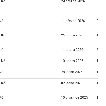
0 Kč
24 března 2026
01 du
Kč
11 března 2026
24 bř
0 Kč
25 února 2026
10 bř
Kč
11 února 2026
24 ún
0 Kč
10 února 2026
18 ún
Kč
28 ledna 2026
10 ún
0 Kč
02 ledna 2026
13 le
Kč
10 prosince 2025
16 pr