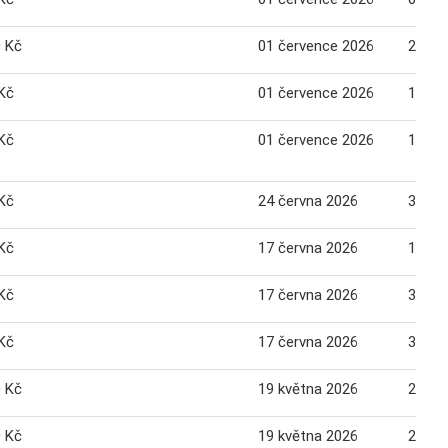
0 Kč
01 července 2026
28 če
Kč
01 července 2026
14 če
Kč
01 července 2026
14 če
Kč
24 června 2026
30 če
Kč
17 června 2026
14 če
Kč
17 června 2026
30 če
Kč
17 června 2026
30 če
0 Kč
19 května 2026
27 kv
0 Kč
19 května 2026
27 kv