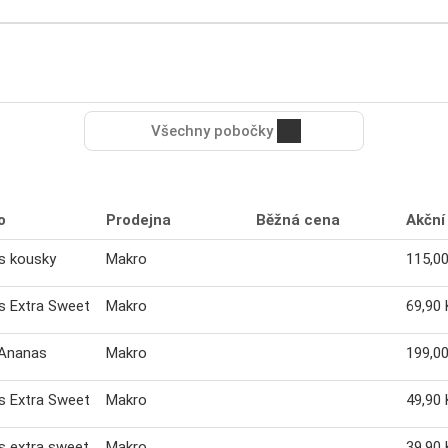
Všechny pobočky
o
Prodejna
Běžná cena
Akční
s kousky
Makro
115,0
s Extra Sweet
Makro
69,90 
 Ananas
Makro
199,0
s Extra Sweet
Makro
49,90 
s extra sweet
Makro
39,90 