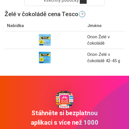
Všechny pobočky
Želé v čokoládě cena Tesco🕒
Nabídka
Jméno
Orion Želé v
čokoládě
Orion Zelé v
čokoládě 42-45 g
Stáhněte si bezplatnou
aplikaci s více než 1000