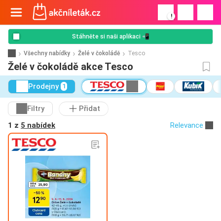
!
Stáhněte si naši aplikaci 📲
Všechny nabídky
Želé v čokoládě
Tesco
Želé v čokoládě akce Tesco
Prodejny
1
Filtry
Přidat
1 z
5 nabídek
Relevance