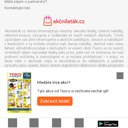
Máte zájem o partnerství?
Kontaktujte nás
Akcniletak.cz denně shromažďuje všechny aktuální letáky, týdenní nabídky,
reklamní brožury, časopisy a lookbooky ze všech českých obchodů. Tímto
způsobem vás plně informujeme o akčních nabídkách, slevách a nabídkách
v katalozích a vy můžete snadno najít danou nabídku, obchod nebo slevu
během výhodného prodeje v obchodech ve vašem okolí. Často se na našich
stránkách objeví nejnovější letáky jako první, ještě než se dostanou do vaší
poštovní schránky, a samozřejmě si je můžete prohlédnout i v práci, ve
škole nebo v obchodě. Dejte si Akcniletak.cz do oblíbených a ušetřete
spoustu času i peněz. Navíc čtením digitálních reklamních letáků přispíváte
také ke snížení množství papírového odpadu, což je dobré pro naše životní
prostředí.
Hledáte více akcí?
Tyto akce od Tesco si nechcete nechat ujít!
Zobrazit leták!
Všechna práva vyhrazena © Akcniletak.cz 2026 |
Odmítnutí odpovědnosti
|
Podmínky a pravidla
|
Zásady ochrany osobních údajů
|
Zásady používání
souborů cookie