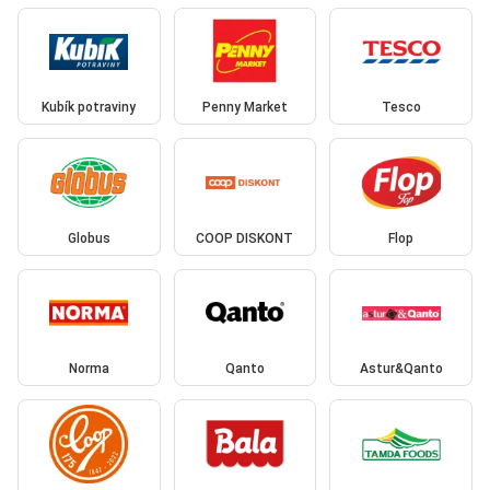
Kubík potraviny
Penny Market
Tesco
Globus
COOP DISKONT
Flop
Norma
Qanto
Astur&Qanto