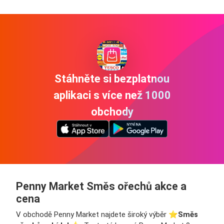
Stáhněte si bezplatnou
aplikaci s více než 1000
obchody
Penny Market Směs ořechů akce a
cena
V obchodě Penny Market najdete široký výběr ⭐️
Směs