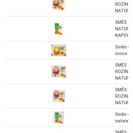
ROZINEK
NATURA
SMĚS O
NATURAL
KAPSY 1
Směs oř
ovoce
SMĚS O
ROZINEK
NATURA
SMĚS O
ROZINEK
NATURA
Směs oř
naturalia
SMĚS O