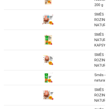
200 g
SMĚS O
ROZINEK
NATURAL
SMĚS O
NATURAL
KAPSY, 1
SMĚS O
ROZINEK
NATURAL
Směs oř
naturalia
SMĚS O
ROZINEK
NATURA