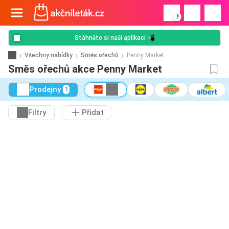
!
Stáhněte si naši aplikaci 📲
Všechny nabídky
Směs ořechů
Penny Market
Směs ořechů akce Penny Market
Prodejny
1
Filtry
Přidat