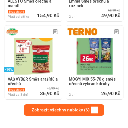
ALESTO Směs ořechů a
Emma Směs ořechů a
mandlí
rozinek
69,90 Kč
Brzy platné
154,90 Kč
49,90 Kč
Platí od zítřka
2 dní
-19%
VÁŠ VÝBĚR Směs arašídů a
MOGYI MIX 55-70 g směs
ořechů
ořechů vybrané druhy
45,90 Kč
Brzy platné
36,90 Kč
26,90 Kč
Platí za 3 dní
2 dní
Zobrazit všechny nabídky (6)