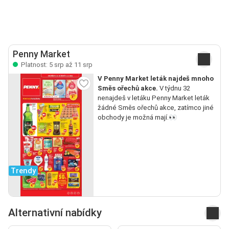
Penny Market
Platnost: 5 srp až 11 srp
V Penny Market leták najdeš mnoho
Směs ořechů akce.
V týdnu 32
nenajdeš v letáku Penny Market leták
žádné Směs ořechů akce, zatímco jiné
obchody je možná mají.👀
Trendy
Alternativní nabídky