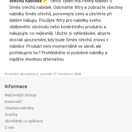
ořechů nabídek
⭐️. Tento týden má Penny Market 0
Směs ořechů nabídek. Odstraňte filtry a zobrazte všechny
nabídky Směs ořechů, porovnejte ceny a ušetřete při
dalším nákupu. Použijte filtry pro nabídky svého
oblíbeného obchodu nebo konkrétního produktu a
nakupujte co nejlevněji. Uložte si vyhledávání, abyste
dostali upozornění, kdy bude Směs ořechů znovu v
nabídce. Produkt není momentálně ve slevě, ale
potřebujete ho? Prohlédněte si podobné nabídky a
najděte vhodnou alternativu.
Poslední aktualizace: pondělí 27. července 2026
Informace
Nejčastější dotazy
Inzerovat?
Všechny nabídky
Značky
Akcniletak.cz aplikace
O nás