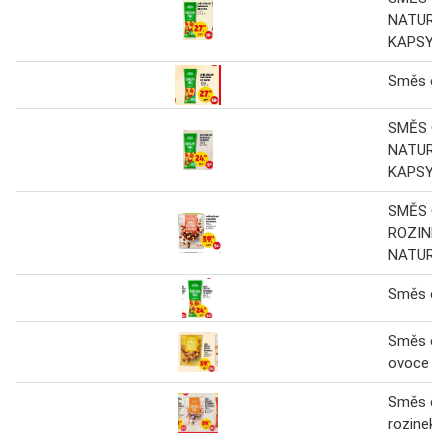
NATURAL
KAPSY
Směs oř
SMĚS O
NATURAL
KAPSY
SMĚS O
ROZINEK
NATURA
Směs oř
Směs oř
ovoce
Směs oř
rozinek