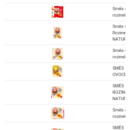
Směs oř
rozinek
Směs Oř
Rozinek
NATURAL
Směs oř
rozinek
SMĚS O
OVOCE 
SMĚS O
ROZINEK
NATURA
Směs oř
rozinek
SMĚS O