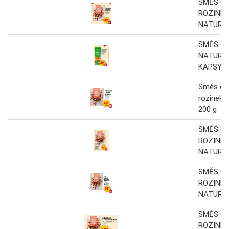
SMĚS O
ROZINEK
NATURAL
SMĚS O
NATURAL
KAPSY, 1
Směs oř
rozinek n
200 g
SMĚS O
ROZINEK
NATURAL
SMĚS O
ROZINEK
NATURAL
SMĚS O
ROZINEK