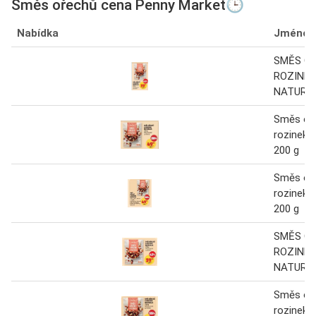
Směs ořechů cena Penny Market🕒
Nabídka
Jméno
SMĚS O
ROZINEK
NATURAL
Směs oř
rozinek n
200 g
Směs oř
rozinek n
200 g
SMĚS O
ROZINEK
NATURA
Směs oř
rozinek N