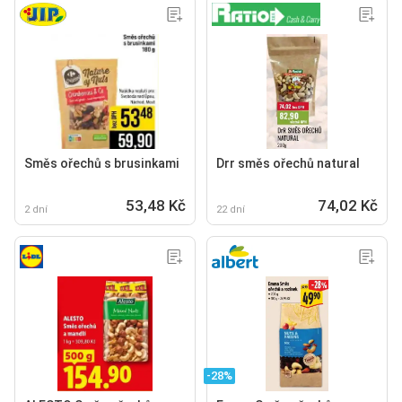
Směs ořechů s brusinkami
Drr směs ořechů natural
53,48 Kč
74,02 Kč
2 dní
22 dní
-28%