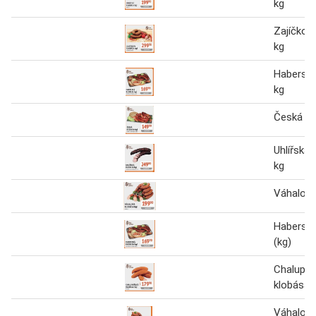
kg
Zajíčkov
kg
Haberská
kg
Česká kl
Uhlířská 
kg
Váhalova
Haberská
(kg)
Chalupář
klobása (
Váhalova