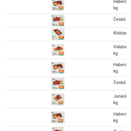
Haberská
kg
Česká kl
Klobása 
Valašská
kg
Haberská
kg
Česká kl
Junácká 
kg
Haberská
kg