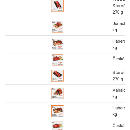
Staročes
270 g
Junácká 
kg
Haberská
kg
Česká kl
Staročes
270 g
Váhalova
kg
Haberská
kg
Česká kl