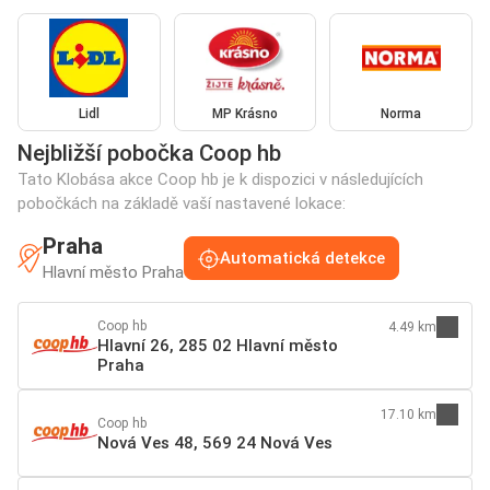
Lidl
MP Krásno
Norma
Nejbližší pobočka Coop hb
Tato Klobása akce Coop hb je k dispozici v následujících
pobočkách na základě vaší nastavené lokace:
Praha
Automatická detekce
Hlavní město Praha
Coop hb
4.49 km
Hlavní 26, 285 02 Hlavní město
Praha
17.10 km
Coop hb
Nová Ves 48, 569 24 Nová Ves