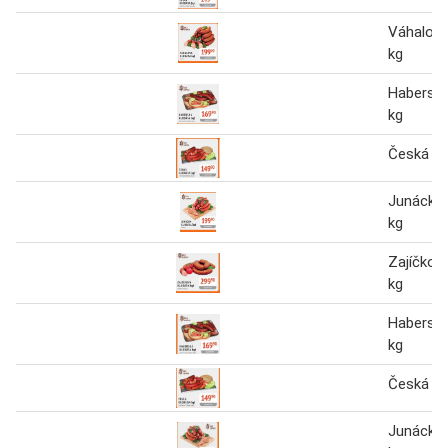
Váhalova
kg
Haberská
kg
Česká kl
Junácká 
kg
Zajíčkov
kg
Haberská
kg
Česká kl
Junácká 