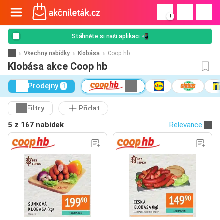
!
Stáhněte si naši aplikaci 📲
Všechny nabídky
Klobása
Coop hb
Klobása akce Coop hb
Prodejny
1
Filtry
Přidat
5 z
167 nabídek
Relevance