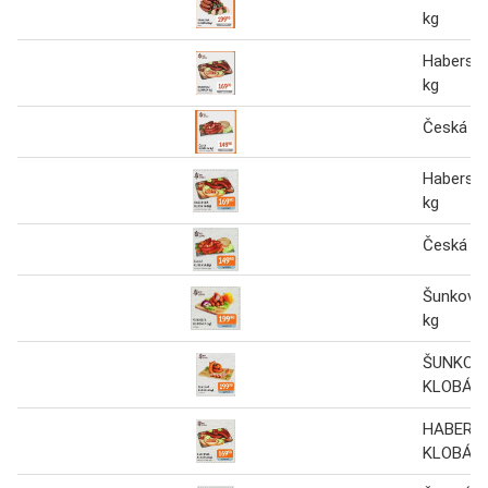
kg
Haberská
kg
Česká kl
Haberská
kg
Česká kl
Šunková 
kg
ŠUNKOV
KLOBÁSA
HABERS
KLOBÁSA