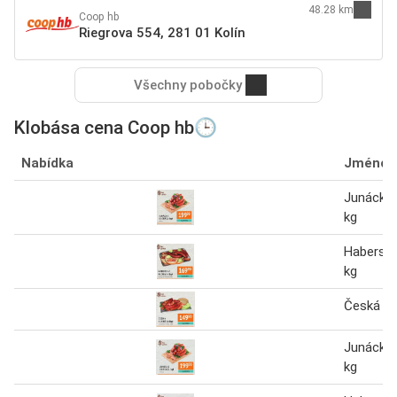
48.28 km
Coop hb
Riegrova 554, 281 01 Kolín
Všechny pobočky
Klobása cena Coop hb🕒
Nabídka
Jméno
Junácká 
kg
Haberská
kg
Česká kl
Junácká 
kg