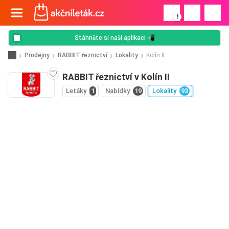
!
Stáhněte si naši aplikaci 📲
Prodejny
RABBIT řeznictví
Lokality
Kolín II
RABBIT řeznictví v Kolín II
Letáky
1
Nabídky
19
Lokality
93