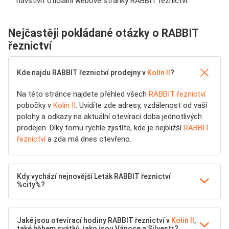
navštívit oficiální webové stránky RABBIT řeznictví.
Nejčastěji pokládané otázky o RABBIT
řeznictví
Kde najdu RABBIT řeznictví prodejny v
Kolín II
?
Na této stránce najdete přehled všech
RABBIT řeznictví
pobočky v
Kolín II
. Uvidíte zde adresy, vzdálenost od vaší
polohy a odkazy na aktuální otevírací doba jednotlivých
prodejen. Díky tomu rychle zjistíte, kde je nejbližší
RABBIT
řeznictví
a zda má dnes otevřeno.
Kdy vychází nejnovější Leták RABBIT řeznictví
%city%?
Jaké jsou otevírací hodiny RABBIT řeznictví v
Kolín II
,
také během svátků, jako jsou Vánoce a Silvestr?