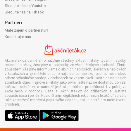
Sledujte nás na Youtube
Sledujte nás na TikTok
Partneři
Máte zájem o partnerství?
Kontaktujte nás
Akcniletak.cz denně shromažďuje všechny aktuální letáky, týdenní nabídky,
reklamní brožury, časopisy a lookbooky ze všech českých obchodů. Tímto
způsobem vás plně informujeme o akčních nabídkách, slevách a nabídkách
v katalozích a vy můžete snadno najít danou nabídku, obchod nebo slevu
během výhodného prodeje v obchodech ve vašem okolí. Často se na našich
stránkách objeví nejnovější letáky jako první, ještě než se dostanou do vaší
poštovní schránky, a samozřejmě si je můžete prohlédnout i v práci, ve
škole nebo v obchodě. Dejte si Akcniletak.cz do oblíbených a ušetřete
spoustu času i peněz. Navíc čtením digitálních reklamních letáků přispíváte
také ke snížení množství papírového odpadu, což je dobré pro naše životní
prostředí.