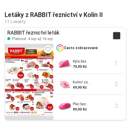
Letáky z RABBIT řeznictví v Kolín II
11 Lokality
RABBIT řeznictví leták
Platnost: 4 srp až 16 srp
Často zobrazované
Kýta bez...
79,90 Kč
Kuřecí za...
49,90 Kč
Plec bez...
89,90 Kč