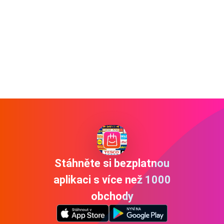
Stáhněte si bezplatnou
aplikaci s více než 1000
obchody