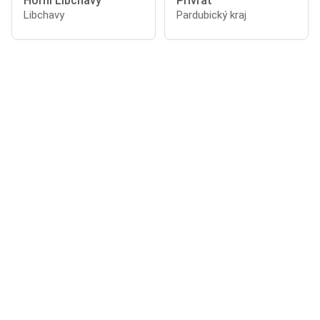
Horní Libchavy
Přívrat
Libchavy
Pardubický kraj