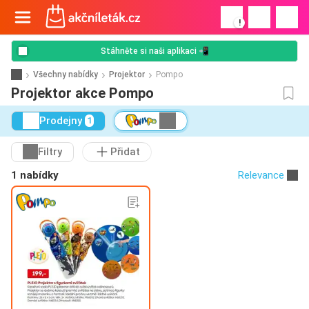
!
Stáhněte si naši aplikaci 📲
Všechny nabídky
Projektor
Pompo
Projektor akce Pompo
Prodejny
1
Filtry
Přidat
1 nabídky
Relevance