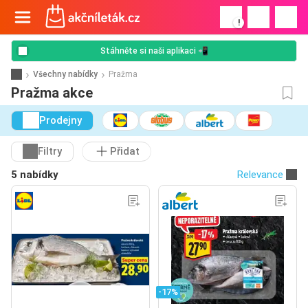
!
Stáhněte si naši aplikaci 📲
Všechny nabídky
Pražma
Pražma akce
Prodejny
Filtry
Přidat
5 nabídky
Relevance
-17%