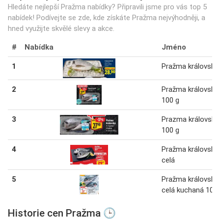
Hledáte nejlepší Pražma nabídky? Připravili jsme pro vás top 5
nabídek! Podívejte se zde, kde získáte Pražma nejvýhodněji, a
hned využijte skvělé slevy a akce.
#
Nabídka
Jméno
1
Pražma královská
2
Pražma královská
100 g
3
Prazma královská
100 g
4
Pražma královská
celá
5
Pražma královská
celá kuchaná 100 
Historie cen Pražma 🕒