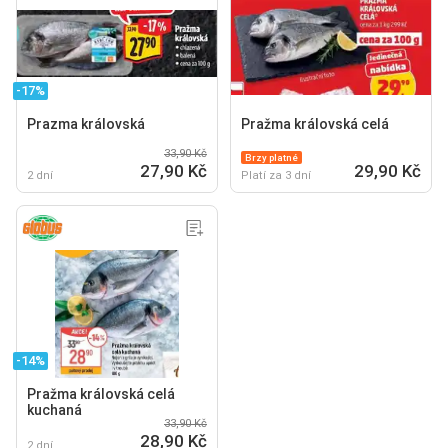
-17%
Prazma královská
Pražma královská celá
33,90 Kč
Brzy platné
27,90 Kč
29,90 Kč
2 dní
Platí za 3 dní
-14%
Pražma královská celá
kuchaná
33,90 Kč
28,90 Kč
2 dní