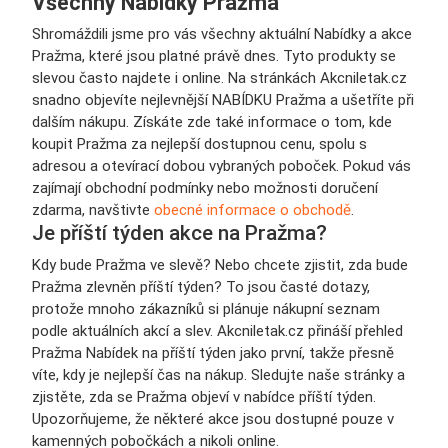
Všechny Nabídky Pražma
Shromáždili jsme pro vás všechny aktuální Nabídky a akce
Pražma, které jsou platné právě dnes. Tyto produkty se
slevou často najdete i online. Na stránkách Akcniletak.cz
snadno objevíte nejlevnější NABÍDKU Pražma a ušetříte při
dalším nákupu. Získáte zde také informace o tom, kde
koupit Pražma za nejlepší dostupnou cenu, spolu s
adresou a otevírací dobou vybraných poboček. Pokud vás
zajímají obchodní podmínky nebo možnosti doručení
zdarma, navštivte
obecné informace o obchodě
.
Je příští týden akce na Pražma?
Kdy bude Pražma ve slevě? Nebo chcete zjistit, zda bude
Pražma zlevněn příští týden? To jsou časté dotazy,
protože mnoho zákazníků si plánuje nákupní seznam
podle aktuálních akcí a slev. Akcniletak.cz přináší přehled
Pražma Nabídek na příští týden jako první, takže přesně
víte, kdy je nejlepší čas na nákup. Sledujte naše stránky a
zjistěte, zda se Pražma objeví v nabídce příští týden.
Upozorňujeme, že některé akce jsou dostupné pouze v
kamenných pobočkách a nikoli online.