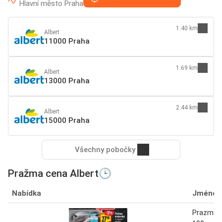
Hlavní město Praha
1.40 km
Albert
11000 Praha
1.69 km
Albert
13000 Praha
2.44 km
Albert
15000 Praha
Všechny pobočky
Pražma cena Albert🕒
Nabídka
Jméno
Prazma k