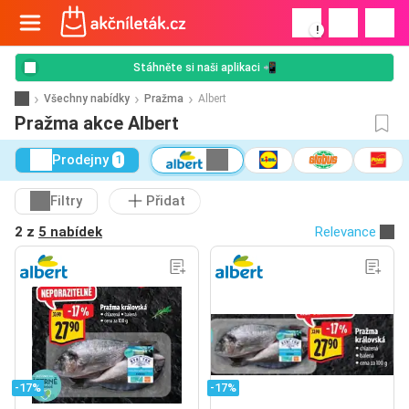
!
Stáhněte si naši aplikaci 📲
Všechny nabídky
Pražma
Albert
Pražma akce Albert
Prodejny
1
Filtry
Přidat
2 z
5 nabídek
Relevance
-17%
-17%