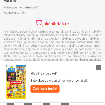
Partneři
Máte zájem o partnerství?
Kontaktujte nás
Akcniletak.cz denně shromažďuje všechny aktuální letáky, týdenní nabídky,
reklamní brožury, časopisy a lookbooky ze všech českých obchodů. Tímto
způsobem vás plně informujeme o akčních nabídkách, slevách a nabídkách
v katalozích a vy můžete snadno najít danou nabídku, obchod nebo slevu
během výhodného prodeje v obchodech ve vašem okolí. Často se na našich
stránkách objeví nejnovější letáky jako první, ještě než se dostanou do vaší
poštovní schránky, a samozřejmě si je můžete prohlédnout i v práci, ve
škole nebo v obchodě. Dejte si Akcniletak.cz do oblíbených a ušetřete
spoustu času i peněz. Navíc čtením digitálních reklamních letáků přispíváte
také ke snížení množství papírového odpadu, což je dobré pro naše životní
prostředí.
Hledáte více akcí?
Tyto akce od Albert si nechcete nechat ujít!
Zobrazit leták!
Všechna práva vyhrazena © Akcniletak.cz 2026 |
Odmítnutí odpovědnosti
|
Podmínky a pravidla
|
Zásady ochrany osobních údajů
|
Zásady používání
souborů cookie