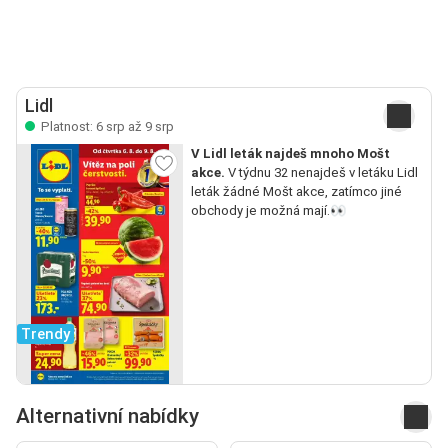
Lidl
Platnost: 6 srp až 9 srp
V Lidl leták najdeš mnoho Mošt
akce.
V týdnu 32 nenajdeš v letáku Lidl
leták žádné Mošt akce, zatímco jiné
obchody je možná mají.👀
Trendy
Alternativní nabídky