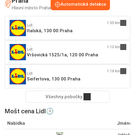
Praha
Automatická detekce
Hlavní město Praha
1.05 km
Lidl
Italská, 130 00 Praha
1.10 km
Lidl
Vršovická 1525/1a, 120 00 Praha
1.18 km
Lidl
Seifertova, 130 00 Praha
Všechny pobočky
Mošt cena Lidl🕒
Nabídka
Jméno