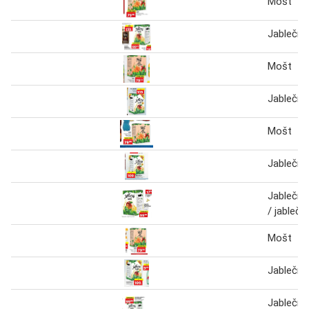
Mošt
Jablečn
Mošt
Jablečn
Mošt
Jablečn
Jablečno
/ jableč
Mošt
Jablečn
Jablečno