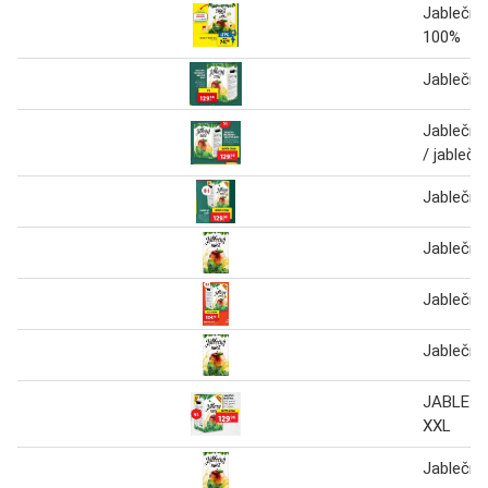
Jablečn
100%
Jablečn
Jablečno
/ jableč
Jablečn
Jablečný
Jablečný 
Jablečný
JABLEČ
XXL
Jablečný