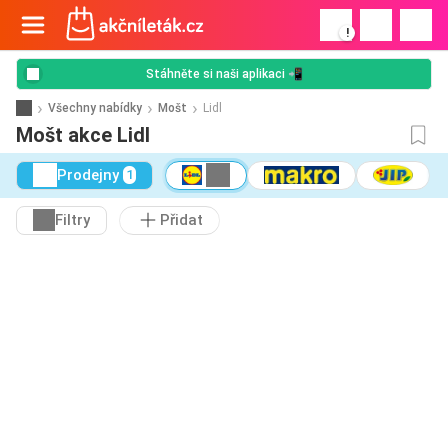
!
Stáhněte si naši aplikaci 📲
Všechny nabídky
Mošt
Lidl
Mošt akce Lidl
Prodejny
1
Filtry
Přidat