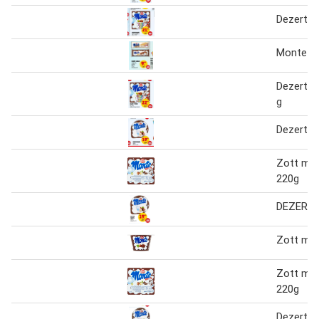
Dezert 
Monte s
Dezert m
g
Dezert 
Zott mon
220g
DEZERT
Zott mo
Zott mon
220g
Dezert 