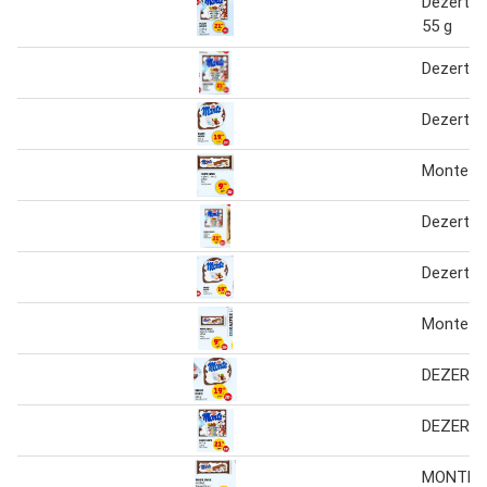
Dezert m
55 g
Dezert 
Dezert m
Monte sn
Dezert 
Dezert 
Monte s
DEZERT
DEZERT
MONTE 