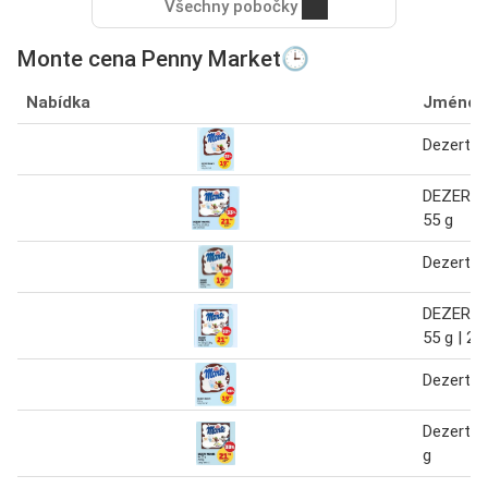
Všechny pobočky
Monte cena Penny Market🕒
Nabídka
Jméno
Dezert m
DEZERT 
55 g
Dezert m
DEZERT 
55 g | 22
Dezert m
Dezert m
g