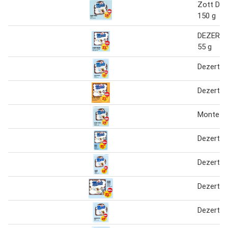
Zott Dez
150 g
DEZERT 
55 g
Dezert 
Dezert m
Monte
Dezert 
Dezert 
Dezert 
Dezert 