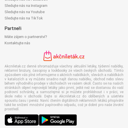
Sledujte nás na Instagram
Sledujte nás na Youtube
Sledujte nás na TikTok
Partneři
Máte zájem o partnerství?
Kontaktujte nás
Akcniletak.cz denně shromažďuje všechny aktuální letáky, týdenní nabídky,
reklamní brožury, časopisy a lookbooky ze všech českých obchodů. Tímto
způsobem vás plně informujeme o akčních nabídkách, slevách a nabídkách
v katalozích a vy můžete snadno najít danou nabídku, obchod nebo slevu
během výhodného prodeje v obchodech ve vašem okolí. Často se na našich
stránkách objeví nejnovější letáky jako první, ještě než se dostanou do vaší
poštovní schránky, a samozřejmě si je můžete prohlédnout i v práci, ve
škole nebo v obchodě. Dejte si Akcniletak.cz do oblíbených a ušetřete
spoustu času i peněz. Navíc čtením digitálních reklamních letáků přispíváte
také ke snížení množství papírového odpadu, což je dobré pro naše životní
prostředí.