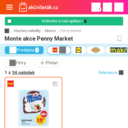
!
Stáhněte si naši aplikaci 📲
Všechny nabídky
Monte
Penny Market
Monte akce Penny Market
Prodejny
1
Filtry
Přidat
1 z
34 nabídek
Relevance