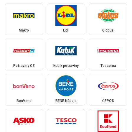
Makro
Lidl
Globus
Potraviny CZ
Kubík potraviny
Tescoma
BonVeno
BENE Nápoje
ČEPOS