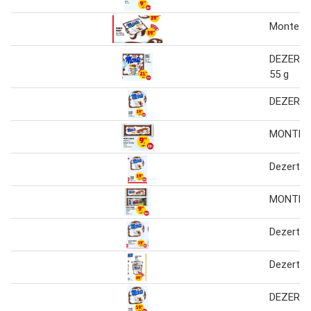
Monte m
DEZERT 
55 g
DEZERT
MONTE 
Dezert 
MONTE 
Dezert 
Dezert 
DEZERT