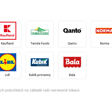
Kaufland
Tamda Foods
Qanto
Norma
Lidl
Kubík potraviny
Bala
cích pobočkách na základě vaší nastavené lokace: