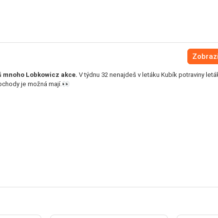
Zobrazi
eš mnoho Lobkowicz akce.
V týdnu 32 nenajdeš v letáku Kubík potraviny let
bchody je možná mají.👀