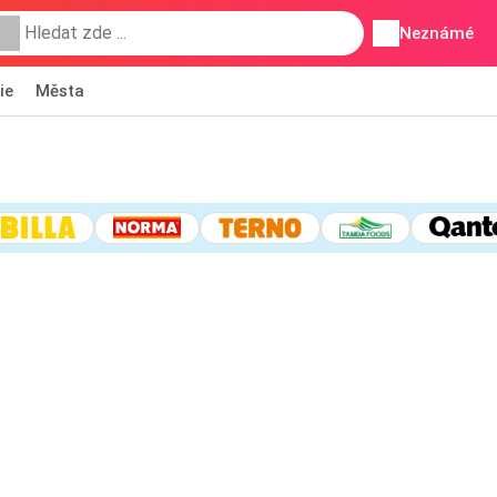
Neznámé
ie
Města