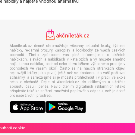
 nabídky a najděte vhodnou alternativu.
Akcniletak.cz denně shromažďuje všechny aktuální letáky, týdenní
nabídky, reklamní brožury, časopisy a lookbooky ze všech českých
obchodů. Tímto způsobem vás plně informujeme o akčních
nabídkách, slevách a nabídkách v katalozích a vy můžete snadno
najít danou nabídku, obchod nebo slevu během výhodného prodeje v
obchodech ve vašem okolí. Často se na našich stránkách objeví
nejnovější letáky jako první, ještě než se dostanou do vaší poštovní
schránky, a samozřejmě si je můžete prohlédnout i v práci, ve škole
nebo v obchodě. Dejte si Akcniletak.cz do oblíbených a ušetřete
spoustu času i peněz. Navíc čtením digitálních reklamních letáků
přispíváte také ke snížení množství papírového odpadu, což je dobré
pro naše životní prostředí.
souborů cookie