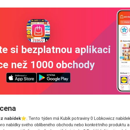
e si bezplatnou aplikaci
íce než 1000 obchody
 cena
z nabídek
⭐️. Tento týden má Kubík potraviny 0 Lobkowicz nabídek.
y pro nabídky svého oblíbeného obchodu nebo konkrétního produktu a na