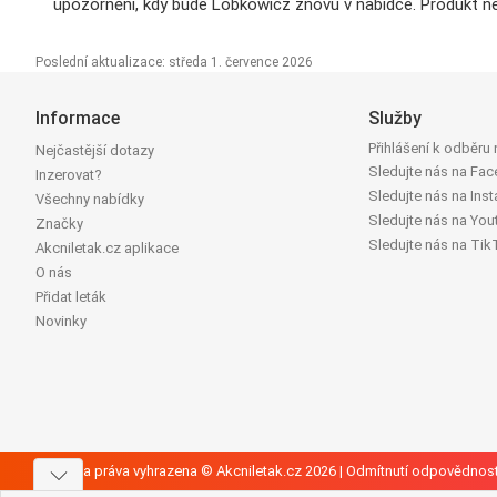
upozornění, kdy bude Lobkowicz znovu v nabídce. Produkt ne
Poslední aktualizace: středa 1. července 2026
Informace
Služby
Přihlášení k odběru
Nejčastější dotazy
Sledujte nás na Fa
Inzerovat?
Sledujte nás na Ins
Všechny nabídky
Sledujte nás na You
Značky
Sledujte nás na Tik
Akcniletak.cz aplikace
O nás
Přidat leták
Novinky
Všechna práva vyhrazena © Akcniletak.cz 2026 |
Odmítnutí odpovědnost