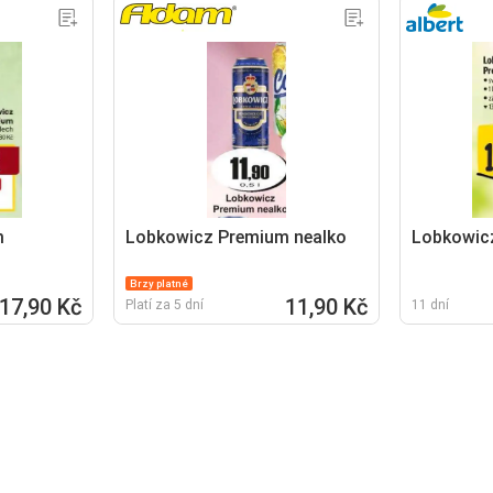
m
Lobkowicz Premium nealko
Lobkowic
Brzy platné
17,90 Kč
11,90 Kč
Platí za 5 dní
11 dní