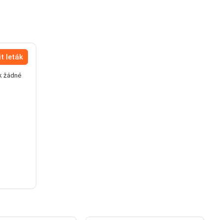
t leták
ák žádné