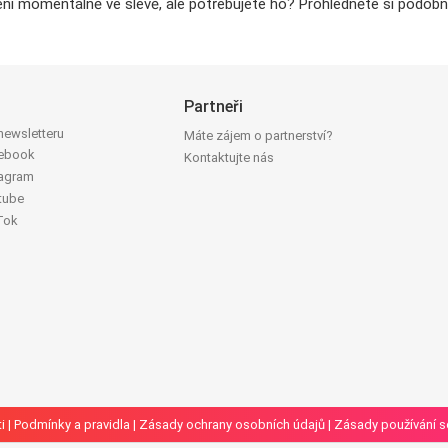
ní momentálně ve slevě, ale potřebujete ho? Prohlédněte si podobné
Partneři
 newsletteru
Máte zájem o partnerství?
cebook
Kontaktujte nás
tagram
tube
Tok
i
|
Podmínky a pravidla
|
Zásady ochrany osobních údajů
|
Zásady používání 