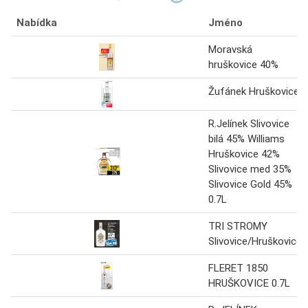
Nabídka
Jméno
Moravská
hruškovice 40%
Žufánek Hruškovice
R.Jelínek Slivovice
bilá 45% Williams
Hruškovice 42%
Slivovice med 35%
Slivovice Gold 45%
0.7L
TRI STROMY
Slivovice/Hruškovice
FLERET 1850
HRUŠKOVICE 0.7L