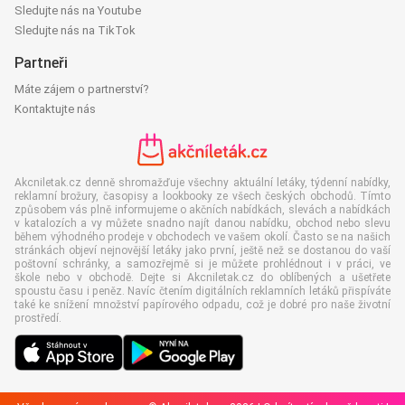
Sledujte nás na Youtube
Sledujte nás na TikTok
Partneři
Máte zájem o partnerství?
Kontaktujte nás
Akcniletak.cz denně shromažďuje všechny aktuální letáky, týdenní nabídky,
reklamní brožury, časopisy a lookbooky ze všech českých obchodů. Tímto
způsobem vás plně informujeme o akčních nabídkách, slevách a nabídkách
v katalozích a vy můžete snadno najít danou nabídku, obchod nebo slevu
během výhodného prodeje v obchodech ve vašem okolí. Často se na našich
stránkách objeví nejnovější letáky jako první, ještě než se dostanou do vaší
poštovní schránky, a samozřejmě si je můžete prohlédnout i v práci, ve
škole nebo v obchodě. Dejte si Akcniletak.cz do oblíbených a ušetřete
spoustu času i peněz. Navíc čtením digitálních reklamních letáků přispíváte
také ke snížení množství papírového odpadu, což je dobré pro naše životní
prostředí.