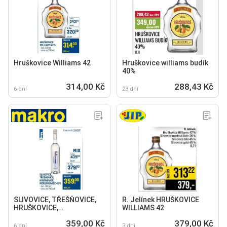
Hruškovice Williams 42
Hruškovice williams budík
40%
314,00 Kč
288,43 Kč
6 dní
23 dní
SLIVOVICE, TŘEŠŇOVICE,
R. Jelínek HRUŠKOVICE
HRUŠKOVICE,
WILLIAMS 42
MERUŇKOVICE 45 %
359,00 Kč
379,00 Kč
6 dní
3 dní