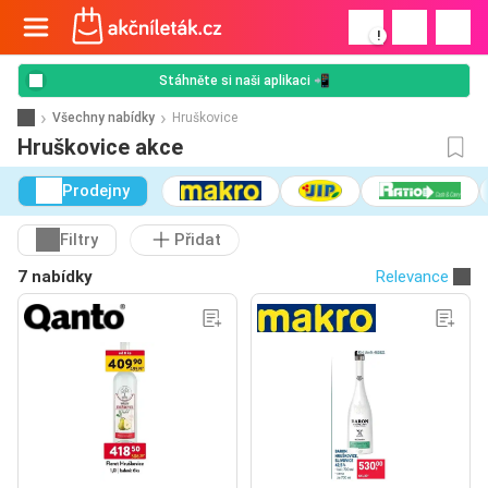
!
Stáhněte si naši aplikaci 📲
Všechny nabídky
Hruškovice
Hruškovice akce
Prodejny
Filtry
Přidat
7 nabídky
Relevance