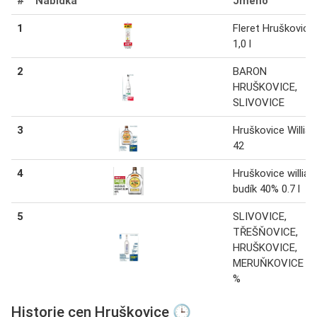
#
Nabídka
Jméno
1
Fleret Hruškovice
1,0 l
2
BARON
HRUŠKOVICE,
SLIVOVICE
3
Hruškovice Willia
42
4
Hruškovice willia
budík 40% 0.7 l
5
SLIVOVICE,
TŘEŠŇOVICE,
HRUŠKOVICE,
MERUŇKOVICE 4
%
Historie cen Hruškovice 🕒