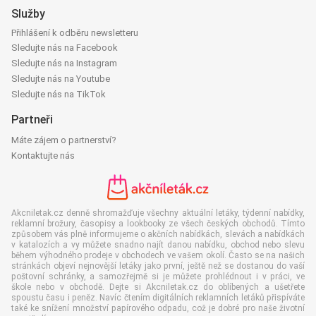
Služby
Přihlášení k odběru newsletteru
Sledujte nás na Facebook
Sledujte nás na Instagram
Sledujte nás na Youtube
Sledujte nás na TikTok
Partneři
Máte zájem o partnerství?
Kontaktujte nás
Akcniletak.cz denně shromažďuje všechny aktuální letáky, týdenní nabídky,
reklamní brožury, časopisy a lookbooky ze všech českých obchodů. Tímto
způsobem vás plně informujeme o akčních nabídkách, slevách a nabídkách
v katalozích a vy můžete snadno najít danou nabídku, obchod nebo slevu
během výhodného prodeje v obchodech ve vašem okolí. Často se na našich
stránkách objeví nejnovější letáky jako první, ještě než se dostanou do vaší
poštovní schránky, a samozřejmě si je můžete prohlédnout i v práci, ve
škole nebo v obchodě. Dejte si Akcniletak.cz do oblíbených a ušetřete
spoustu času i peněz. Navíc čtením digitálních reklamních letáků přispíváte
také ke snížení množství papírového odpadu, což je dobré pro naše životní