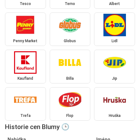
Tesco
Terno
Albert
Penny Market
Globus
Lidl
Kaufland
Billa
Jip
Trefa
Flop
Hruška
Historie cen Blumy 🕒
Nabídka
Jméno