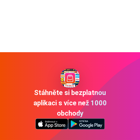
Stáhněte si bezplatnou
aplikaci s více než 1000
obchody