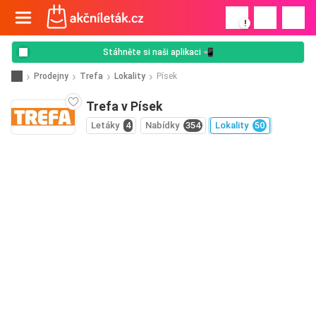
!
Stáhněte si naši aplikaci 📲
Prodejny
Trefa
Lokality
Písek
Trefa v Písek
Letáky
4
Nabídky
354
Lokality
50