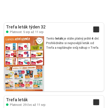
Trefa leták týden 32
Platnost: 5 srp až 11 srp
Tento
leták
je stále platný ještě
4
dní.
Prohlédněte si nejnovější leták od
Trefa a naplánujte svůj nákup v Trefa.
Trefa leták
Platnost: 29 čvc až 11 srp