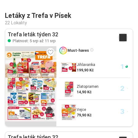
Letáky z Trefa v Písek
22 Lokality
Trefa leták týden 32
Platnost: 5 srp až 11 srp
Must-haves
Jihlavanka
199,90 Kč
Zlatopramen
14,90 Kč
Vejce
79,90 Kč
Trefa leták týden 32