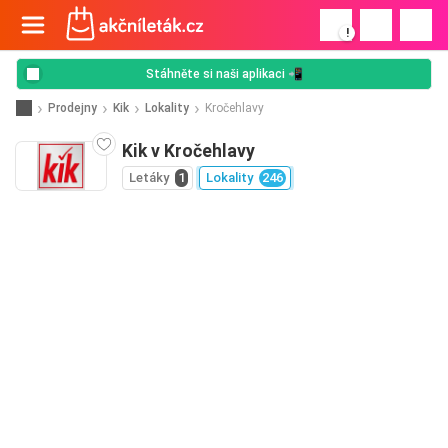
!
Stáhněte si naši aplikaci 📲
Prodejny
Kik
Lokality
Kročehlavy
Kik v Kročehlavy
Letáky
1
Lokality
246