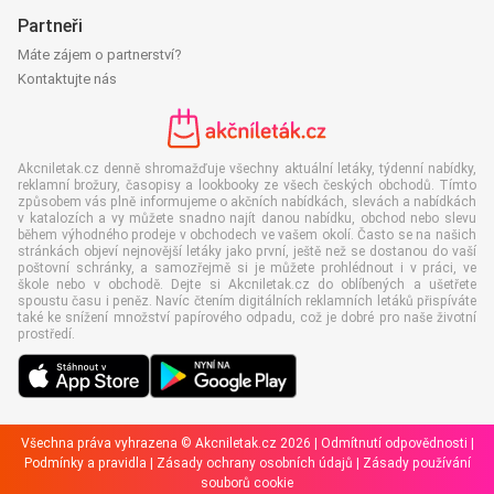
Partneři
Máte zájem o partnerství?
Kontaktujte nás
Akcniletak.cz denně shromažďuje všechny aktuální letáky, týdenní nabídky,
reklamní brožury, časopisy a lookbooky ze všech českých obchodů. Tímto
způsobem vás plně informujeme o akčních nabídkách, slevách a nabídkách
v katalozích a vy můžete snadno najít danou nabídku, obchod nebo slevu
během výhodného prodeje v obchodech ve vašem okolí. Často se na našich
stránkách objeví nejnovější letáky jako první, ještě než se dostanou do vaší
poštovní schránky, a samozřejmě si je můžete prohlédnout i v práci, ve
škole nebo v obchodě. Dejte si Akcniletak.cz do oblíbených a ušetřete
spoustu času i peněz. Navíc čtením digitálních reklamních letáků přispíváte
také ke snížení množství papírového odpadu, což je dobré pro naše životní
prostředí.
Všechna práva vyhrazena © Akcniletak.cz 2026 |
Odmítnutí odpovědnosti
|
Podmínky a pravidla
|
Zásady ochrany osobních údajů
|
Zásady používání
souborů cookie