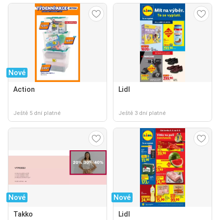
Nové
Action
Lidl
Ještě 5 dní platné
Ještě 3 dní platné
Nové
Nové
Takko
Lidl