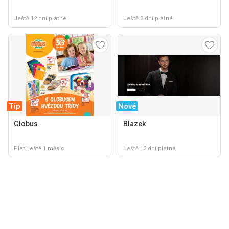
Ještě 12 dní platné
Ještě 3 dní platné
Tip
Nové
Globus
Blazek
Platí ještě 1 měsíc
Ještě 12 dní platné