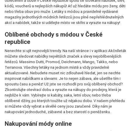
oblečením a obuví v České republice spolu se stovkami nabídek, slev,
kódů, voucherů a nejlepších nákupů! Ať už hledáte módu pro ženy, děti
nebo třeba obuv pro muže. Letáky s módou a pravidelně vydávané
magazíny jednotlivých módních řetězců jsou plné nepřehlédnutelných
akcí a nabídek, takže si udělejte místo ve skříni a vyrazte na nákupy!
Oblíbené obchody s módou v České
republice
Nenechte si ujít nejnovější trendy. Na naší stránce i v aplikaci Akčníleták
můžete sledovat nabídky největších značek a slevy nejoblíbenějších
řetězců. Massimo Dutti, Promod, Deichmann, Mango, Takko, nebo
Terranova. Všechny letáky na jednom místě a vždy pravidelně
aktualizované. Nebudete muset nic zdlouhavě hledat, jen se nechte
inspirovat nabídkami a slevami. Je to nejen zábava, ale ušetříte tím i
spoustu času a peněz! Už jste se rozhodli pro svůj oblíbený obchod?
Zkontrolujte otevírací dobu a vyrazte na nákupy do prodejny, která je
nejblíže k vám. Vybírejte si kabáty, saka, letní obuv, nebo třeba
oblíbené džíny, po kterých toužíte už nějakou dobu. V našem přehledu
si můžete vždy vybrat a skvělé ceny jsou zaručené. Díky nám je
nakupování jednoduché, zábavné a bez starostí o peněženku.
Nakupování módy online