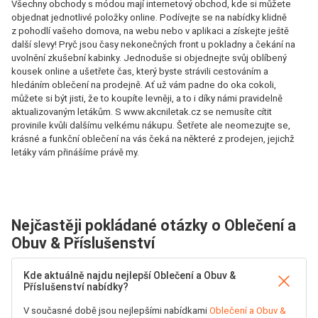
Všechny obchody s módou mají internetový obchod, kde si můžete
objednat jednotlivé položky online. Podívejte se na nabídky klidně
z pohodlí vašeho domova, na webu nebo v aplikaci a získejte ještě
další slevy! Pryč jsou časy nekonečných front u pokladny a čekání na
uvolnění zkušební kabinky. Jednoduše si objednejte svůj oblíbený
kousek online a ušetřete čas, který byste strávili cestováním a
hledáním oblečení na prodejně. Ať už vám padne do oka cokoli,
můžete si být jisti, že to koupíte levněji, a to i díky námi pravidelně
aktualizovaným letákům. S www.akcniletak.cz se nemusíte cítit
provinile kvůli dalšímu velkému nákupu. Šetřete ale neomezujte se,
krásné a funkční oblečení na vás čeká na některé z prodejen, jejichž
letáky vám přinášíme právě my.
Nejčastěji pokládané otázky o Oblečení a
Obuv & Příslušenství
Kde aktuálně najdu nejlepší Oblečení a Obuv &
Příslušenství nabídky?
V současné době jsou nejlepšími nabídkami
Oblečení a Obuv &