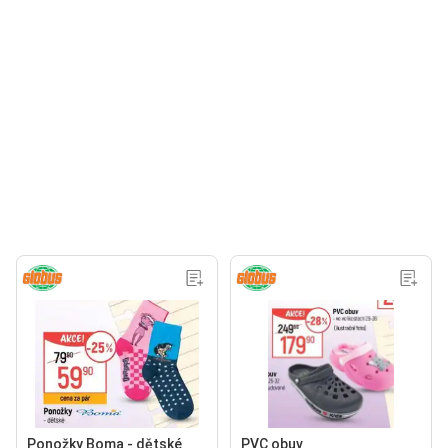
Ponožky Boma - dětské
PVC obuv