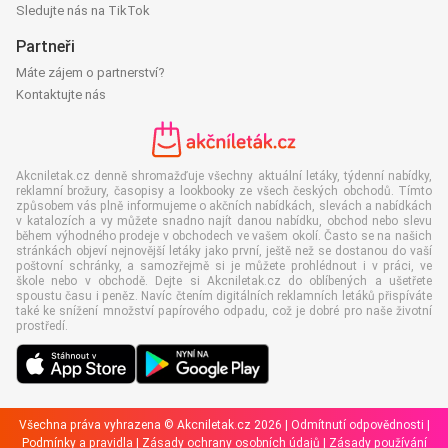
Sledujte nás na TikTok
Partneři
Máte zájem o partnerství?
Kontaktujte nás
Akcniletak.cz denně shromažďuje všechny aktuální letáky, týdenní nabídky,
reklamní brožury, časopisy a lookbooky ze všech českých obchodů. Tímto
způsobem vás plně informujeme o akčních nabídkách, slevách a nabídkách
v katalozích a vy můžete snadno najít danou nabídku, obchod nebo slevu
během výhodného prodeje v obchodech ve vašem okolí. Často se na našich
stránkách objeví nejnovější letáky jako první, ještě než se dostanou do vaší
poštovní schránky, a samozřejmě si je můžete prohlédnout i v práci, ve
škole nebo v obchodě. Dejte si Akcniletak.cz do oblíbených a ušetřete
spoustu času i peněz. Navíc čtením digitálních reklamních letáků přispíváte
také ke snížení množství papírového odpadu, což je dobré pro naše životní
prostředí.
Všechna práva vyhrazena © Akcniletak.cz 2026 |
Odmítnutí odpovědnosti
|
Podmínky a pravidla
|
Zásady ochrany osobních údajů
|
Zásady používání