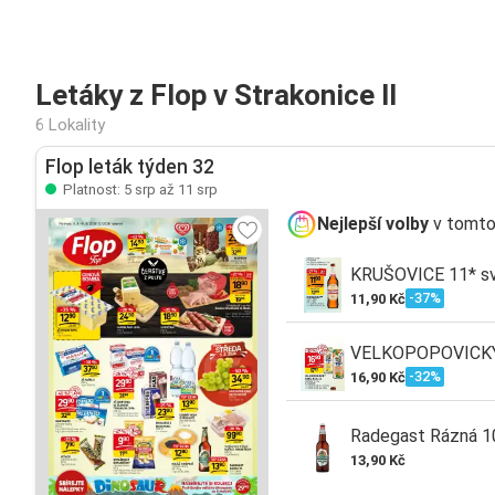
Letáky z Flop v Strakonice II
6 Lokality
Flop leták týden 32
Platnost: 5 srp až 11 srp
Nejlepší volby
v tomto
KRUŠOVICE 11* svě
-37%
11,90 Kč
VELKOPOPOVICKÝ K
-32%
16,90 Kč
Radegast Rázná 10 
13,90 Kč