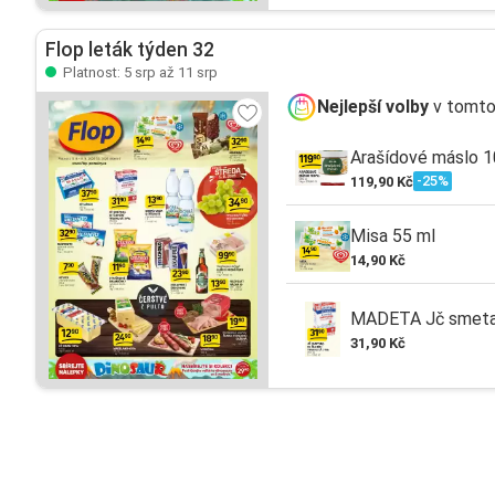
Flop leták týden 32
Platnost: 5 srp až 11 srp
Nejlepší volby
v tomto
Arašídové máslo 
-25%
119,90 Kč
Misa 55 ml
14,90 Kč
MADETA Jč smetana
31,90 Kč