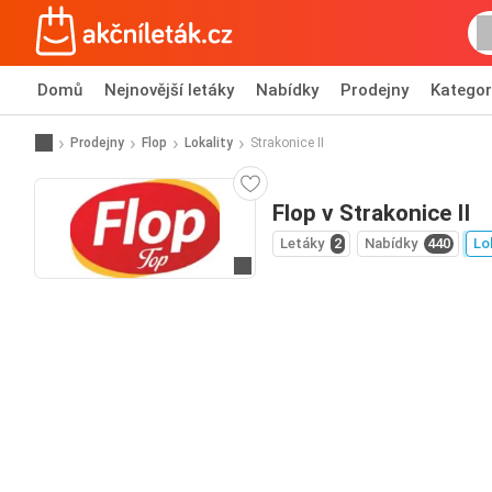
Domů
Nejnovější letáky
Nabídky
Prodejny
Kategor
Prodejny
Flop
Lokality
Strakonice II
Flop v Strakonice II
Letáky
2
Nabídky
440
Lo
Přejít na webové stránky