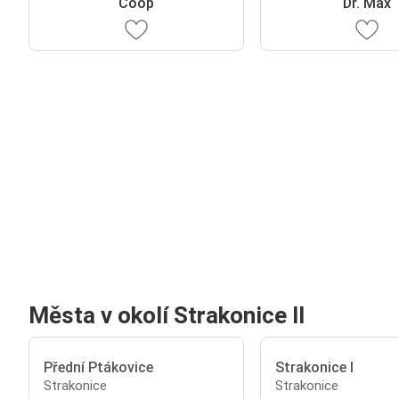
Coop
Dr. Max
Města v okolí Strakonice II
Přední Ptákovice
Strakonice I
Strakonice
Strakonice