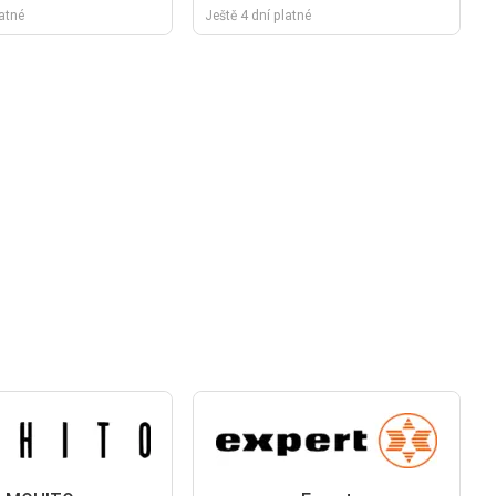
latné
Ještě 4 dní platné