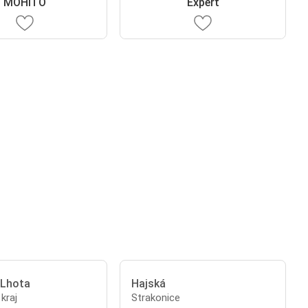
MOHITO
Expert
 Lhota
Hajská
kraj
Strakonice