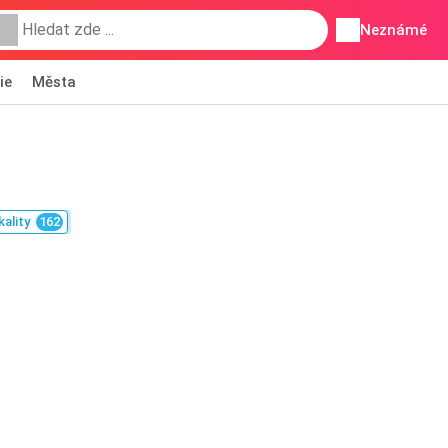
Neznámé
ie
Města
kality
162