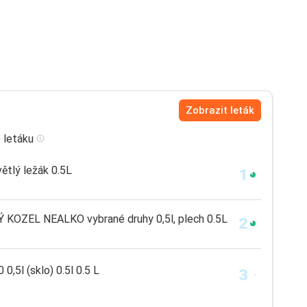
Zobrazit leták
 letáku
tlý ležák 0.5L
OZEL NEALKO vybrané druhy 0,5l, plech 0.5L
0,5l (sklo) 0.5l 0.5 L