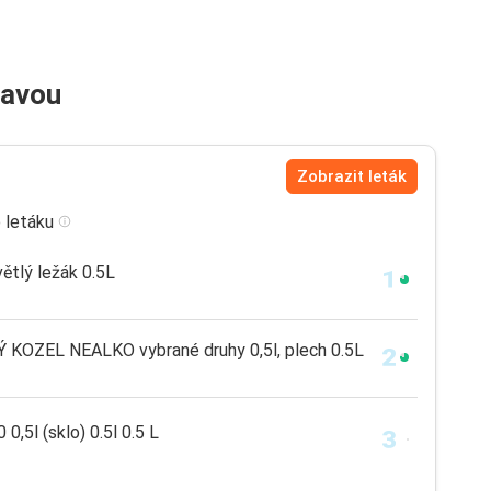
tavou
Zobrazit leták
 letáku
tlý ležák 0.5L
OZEL NEALKO vybrané druhy 0,5l, plech 0.5L
0,5l (sklo) 0.5l 0.5 L