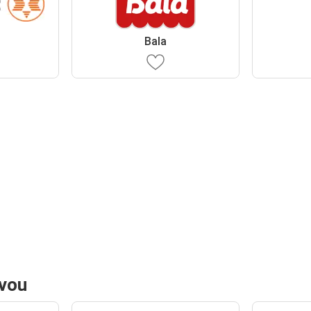
Bala
avou