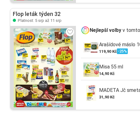
Flop leták týden 32
Platnost: 5 srp až 11 srp
Nejlepší volby
v tomto
Arašídové máslo 
-25%
119,90 Kč
Misa 55 ml
14,90 Kč
MADETA Jč smetana
31,90 Kč