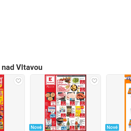
 nad Vltavou
Nové
Nové