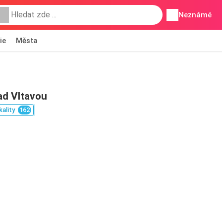
Neznámé
ie
Města
ad Vltavou
kality
162