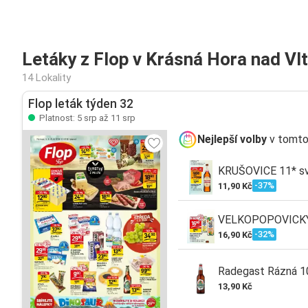
Letáky z Flop v Krásná Hora nad Vl
14 Lokality
Flop leták týden 32
Platnost: 5 srp až 11 srp
Nejlepší volby
v tomto
KRUŠOVICE 11* svě
-37%
11,90 Kč
VELKOPOPOVICKÝ K
-32%
16,90 Kč
Radegast Rázná 10 
13,90 Kč