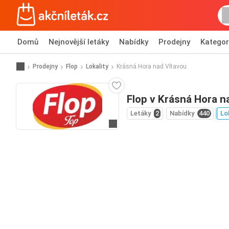
Domů
Nejnovější letáky
Nabídky
Prodejny
Kategor
Prodejny
Flop
Lokality
Krásná Hora nad Vltavou
Flop v Krásná Hora n
Letáky
2
Nabídky
440
Lo
Přejít na webové stránky