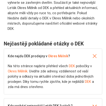
vyhnete se zavřeným dveřím. Součástí je také nejnovější
Leták Okres Mělník od DEK a přehled aktuálních informací,
abyste měli vždy po ruce to, co potřebujete. Pokud
hledáte další detaily o DEK v Okres Mělník nebo okolních
místech, doporučujeme navštívit oficiální webové stránky
DEK.
Nejčastěji pokládané otázky o DEK
Kde najdu DEK prodejny v
Okres Mělník
?
Na této stránce najdete přehled všech
DEK
pobočky v
Okres Mělník
. Uvidíte zde adresy, vzdálenost od vaší
polohy a odkazy na aktuální otevírací doba jednotlivých
prodejen. Díky tomu rychle zjistíte, kde je nejbližší
DEK
a
zda má dnes otevřeno.
Kdy vychází nejnovější Leták DEK %city%?