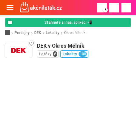
!
Stáhněte si naši aplikaci 📲
Prodejny
DEK
Lokality
Okres Mělník
DEK v Okres Mělník
Letáky
6
Lokality
100