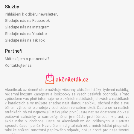
Služby
Přihlášení k odběru newsletteru
Sledujte nás na Facebook
Sledujte nás na Instagram
Sledujte nás na Youtube
Sledujte nás na TikTok
Partneři
Máte zájem o partnerství?
Kontaktujte nás
Akcniletak.cz denně shromažďuje všechny aktuální letáky, týdenní nabídky,
reklamní brožury, časopisy a lookbooky ze všech českých obchodů. Tímto
způsobem vás plně informujeme o akčních nabídkách, slevách a nabídkách
v katalozích a vy můžete snadno najít danou nabídku, obchod nebo slevu
během výhodného prodeje v obchodech ve vašem okolí. Často se na našich
stránkách objeví nejnovější letáky jako první, ještě než se dostanou do vaší
poštovní schránky, a samozřejmě si je můžete prohlédnout i v práci, ve
škole nebo v obchodě. Dejte si Akcniletak.cz do oblíbených a ušetřete
spoustu času i peněz. Navíc čtením digitálních reklamních letáků přispíváte
také ke snížení množství papírového odpadu, což je dobré pro naše životní