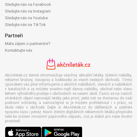
Sledujte nás na Facebook
Sledujte nás na Instagram
Sledujte nás na Youtube
Sledujte nás na TikTok
Partneři
Máte zájem o partnerství?
Kontaktujte nás
Akcniletak.cz denně shromažďuje všechny aktuální letáky, týdenní nabídky,
reklamní brožury, časopisy a lookbooky ze všech českých obchodů. Tímto
způsobem vás plně informujeme o akčních nabídkách, slevách a nabídkách
v katalozích a vy můžete snadno najít danou nabídku, obchod nebo slevu
během výhodného prodeje v obchodech ve vašem okolí. Často se na našich
stránkách objeví nejnovější letáky jako první, ještě než se dostanou do vaší
poštovní schránky, a samozřejmě si je můžete prohlédnout i v práci, ve
škole nebo v obchodě. Dejte si Akcniletak.cz do oblíbených a ušetřete
spoustu času i peněz. Navíc čtením digitálních reklamních letáků přispíváte
také ke snížení množství papírového odpadu, což je dobré pro naše životní
prostředí.