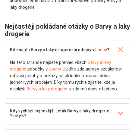
doporučujeme navštívit oficiální webové stránky Barvy a
laky drogerie.
Nejčastěji pokládané otázky o Barvy a laky
drogerie
Kde najdu Barvy a laky drogerie prodejny v
Louny
?
Na této stránce najdete přehled všech
Barvy a laky
drogerie
pobočky v
Louny
. Uvidíte zde adresy, vzdálenost
od vaší polohy a odkazy na aktuální otevírací doba
jednotlivých prodejen. Díky tomu rychle zjistíte, kde je
nejbližší
Barvy a laky drogerie
a zda má dnes otevřeno.
Kdy vychází nejnovější Leták Barvy a laky drogerie
%city%?