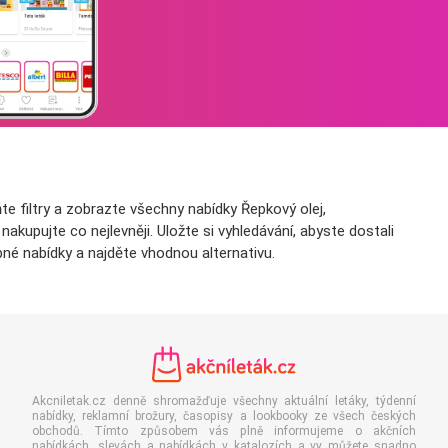
e filtry a zobrazte všechny nabídky Řepkový olej,
kupujte co nejlevněji. Uložte si vyhledávání, abyste dostali
né nabídky a najděte vhodnou alternativu.
Akcniletak.cz denně shromažďuje všechny aktuální letáky, týdenní
nabídky, reklamní brožury, časopisy a lookbooky ze všech českých
obchodů. Tímto způsobem vás plně informujeme o akčních
nabídkách, slevách a nabídkách v katalozích a vy můžete snadno