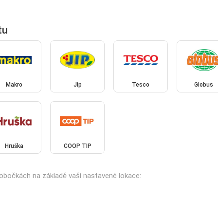
tu
Makro
Jip
Tesco
Globus
Hruška
COOP TIP
 pobočkách na základě vaší nastavené lokace: