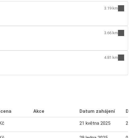
3.19 km
3.66 km
4.81 km
 cena
Akce
Datum zahájení
Datu
Kč
21 května 2025
27 kv
Kč
29 ledna 2025
04 ún