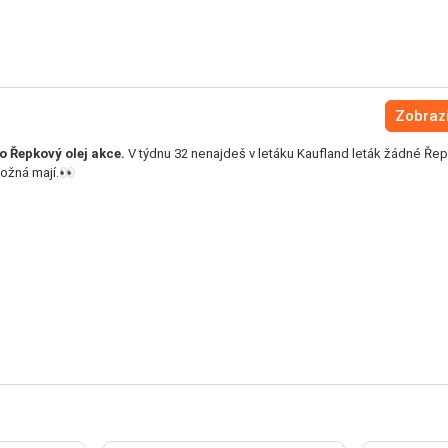
Zobrazi
o Řepkový olej akce.
V týdnu 32 nenajdeš v letáku Kaufland leták žádné Řep
možná mají.👀