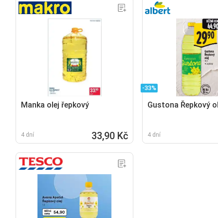
-33%
Manka olej řepkový
Gustona Řepkový ol
33,90 Kč
4 dní
4 dní