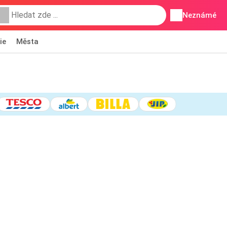
Neznámé
ie
Města