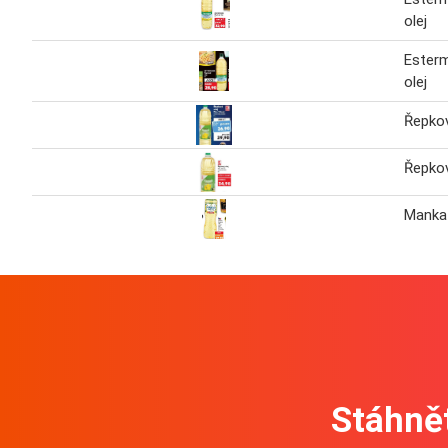
olej
Ester
olej
Řepkov
Řepkov
Manka 
Stáhnět