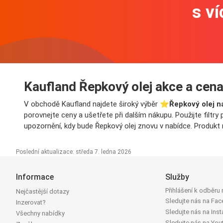
s v
Kaufland Řepkový olej akce a cen
V obchodě Kaufland najdete široký výběr ⭐️
Řepkový olej n
porovnejte ceny a ušetřete při dalším nákupu. Použijte filtr
upozornění, kdy bude Řepkový olej znovu v nabídce. Produkt 
Poslední aktualizace: středa 7. ledna 2026
Informace
Služby
Přihlášení k odběru
Nejčastější dotazy
Sledujte nás na Fa
Inzerovat?
Sledujte nás na Ins
Všechny nabídky
Sledujte nás na You