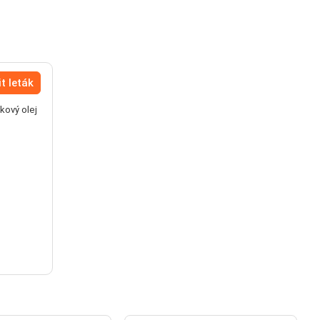
t leták
kový olej