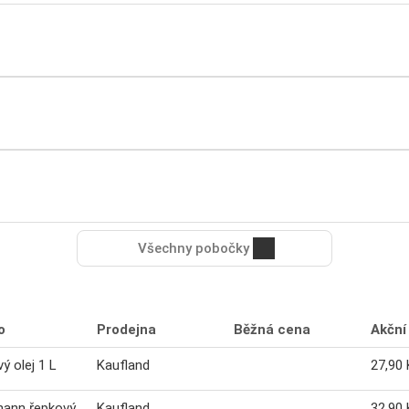
Všechny pobočky
o
Prodejna
Běžná cena
Akční
ý olej 1 L
Kaufland
27,90 
mann řepkový
Kaufland
32,90 