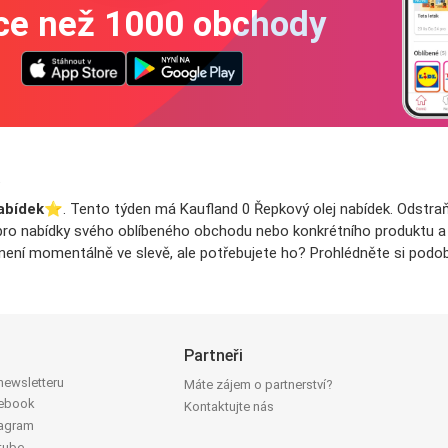
íce než 1000 obchody
a
abídek
⭐️. Tento týden má Kaufland 0 Řepkový olej nabídek. Odstraňt
y pro nabídky svého oblíbeného obchodu nebo konkrétního produktu a na
není momentálně ve slevě, ale potřebujete ho? Prohlédněte si podob
Partneři
 newsletteru
Máte zájem o partnerství?
cebook
Kontaktujte nás
tagram
tube