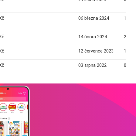
Kč
06 března 2024
12 bř
Kč
14 února 2024
20 ún
Kč
12 července 2023
18 če
Kč
03 srpna 2022
09 sr