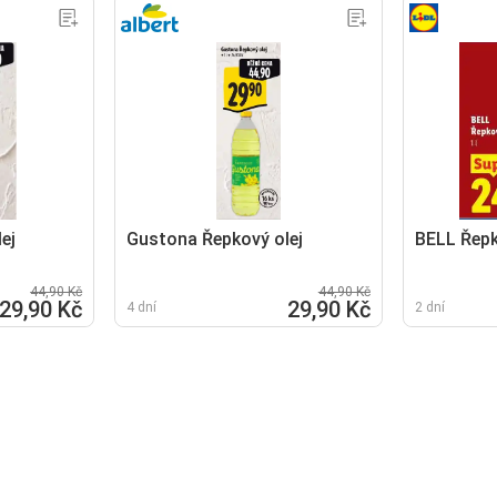
ej
Gustona Řepkový olej
BELL Řepk
44,90 Kč
44,90 Kč
29,90 Kč
29,90 Kč
4 dní
2 dní