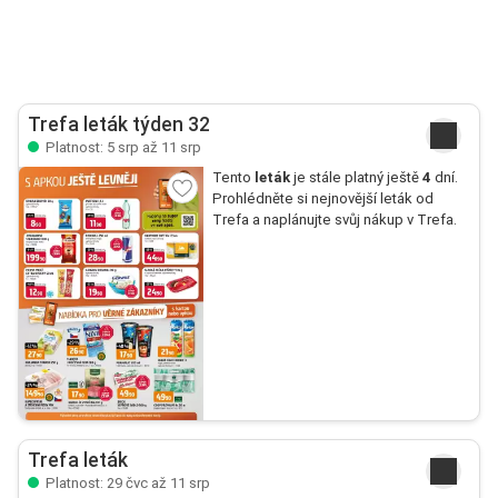
Trefa leták týden 32
Platnost: 5 srp až 11 srp
Tento
leták
je stále platný ještě
4
dní.
Prohlédněte si nejnovější leták od
Trefa a naplánujte svůj nákup v Trefa.
Trefa leták
Platnost: 29 čvc až 11 srp