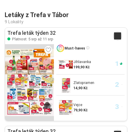
Letáky z Trefa v Tábor
9 Lokality
Trefa leták týden 32
Platnost: 5 srp až 11 srp
Must-haves
Jihlavanka
199,90 Kč
Zlatopramen
14,90 Kč
Vejce
79,90 Kč
Trefa leták týden 32