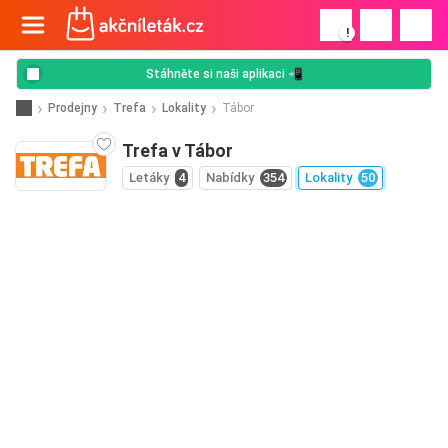
!
Stáhněte si naši aplikaci 📲
Prodejny
Trefa
Lokality
Tábor
Trefa v Tábor
Letáky
4
Nabídky
354
Lokality
50