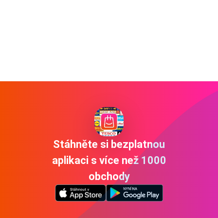
Stáhněte si bezplatnou
aplikaci s více než 1000
obchody