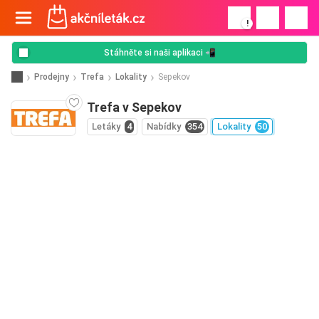
!
Stáhněte si naši aplikaci 📲
Prodejny
Trefa
Lokality
Sepekov
Trefa v Sepekov
Letáky
4
Nabídky
354
Lokality
50