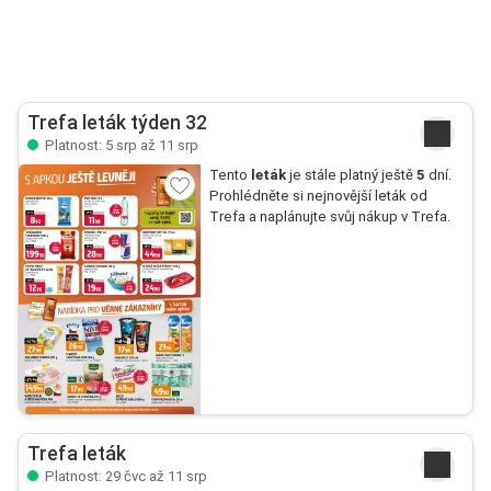
Trefa leták týden 32
Platnost: 5 srp až 11 srp
Tento
leták
je stále platný ještě
5
dní.
Prohlédněte si nejnovější leták od
Trefa a naplánujte svůj nákup v Trefa.
Trefa leták
Platnost: 29 čvc až 11 srp