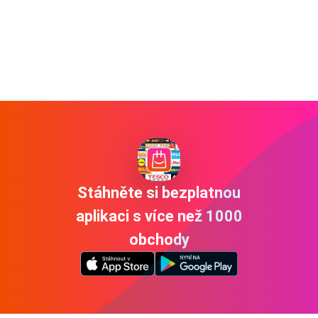
Stáhněte si bezplatnou
aplikaci s více než 1000
obchody