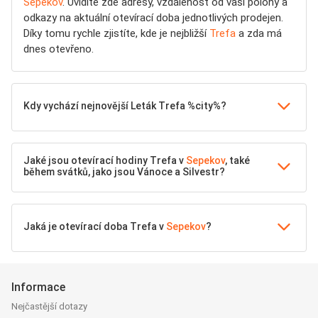
Sepekov
. Uvidíte zde adresy, vzdálenost od vaší polohy a
odkazy na aktuální otevírací doba jednotlivých prodejen.
Díky tomu rychle zjistíte, kde je nejbližší
Trefa
a zda má
dnes otevřeno.
Kdy vychází nejnovější Leták Trefa %city%?
Jaké jsou otevírací hodiny Trefa v
Sepekov
, také
během svátků, jako jsou Vánoce a Silvestr?
Jaká je otevírací doba Trefa v
Sepekov
?
Informace
Nejčastější dotazy