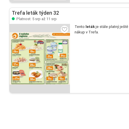
Trefa leták týden 32
Platnost: 5 srp až 11 srp
Tento
leták
je stále platný ještě
nákup v Trefa.