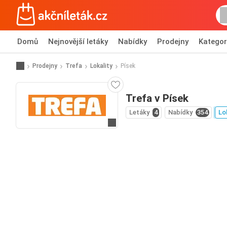
Domů
Nejnovější letáky
Nabídky
Prodejny
Kategor
Prodejny
Trefa
Lokality
Písek
Trefa v Písek
Letáky
4
Nabídky
354
Lo
Přejít na webové stránky