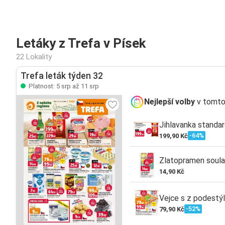
Letáky z Trefa v Písek
22 Lokality
Trefa leták týden 32
Platnost: 5 srp až 11 srp
Nejlepší volby
v tomto
Jihlavanka standa
-64%
199,90 Kč
Zlatopramen soula
14,90 Kč
Vejce s z podestý
-52%
79,90 Kč