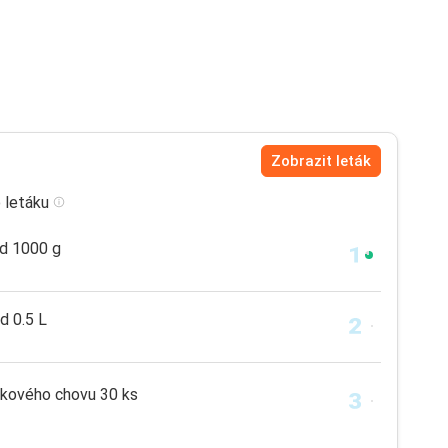
Zobrazit leták
 letáku
rd 1000 g
d 0.5 L
lkového chovu 30 ks