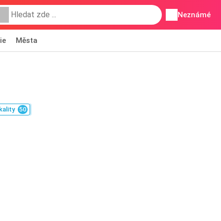
Neznámé
ie
Města
kality
50