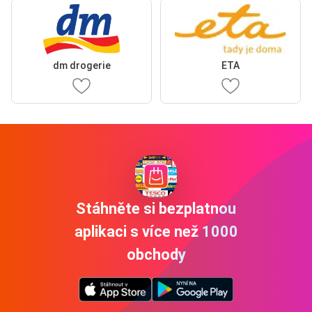
dm drogerie
ETA
Stáhněte si bezplatnou
aplikaci s více než 1000
obchody