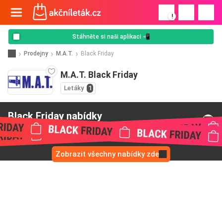
!
Stáhněte si naši aplikaci 📲
Prodejny
M.A.T.
Black Friday
M.A.T. Black Friday
Letáky
1
Black Friday nabídky
od M.A.T.
Zobrazit všechny nabídky zde