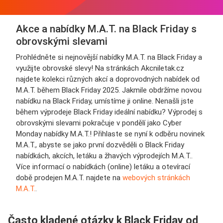
Akce a nabídky M.A.T. na Black Friday s
obrovskými slevami
Prohlédněte si nejnovější nabídky M.A.T. na Black Friday a
využijte obrovské slevy! Na stránkách Akcniletak.cz
najdete kolekci různých akcí a doprovodných nabídek od
M.A.T. během Black Friday 2025. Jakmile obdržíme novou
nabídku na Black Friday, umístíme ji online. Nenašli jste
během výprodeje Black Friday ideální nabídku? Výprodej s
obrovskými slevami pokračuje v pondělí jako Cyber
Monday nabídky M.A.T.! Přihlaste se nyní k odběru novinek
M.A.T., abyste se jako první dozvěděli o Black Friday
nabídkách, akcích, letáku a žhavých výprodejích M.A.T..
Více informací o nabídkách (online) letáku a otevírací
době prodejen M.A.T. najdete na
webových stránkách
M.A.T.
.
Často kladené otázky k Black Friday od