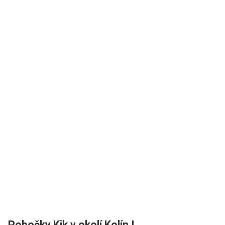
Pobočky Kik v okolí Kolín I