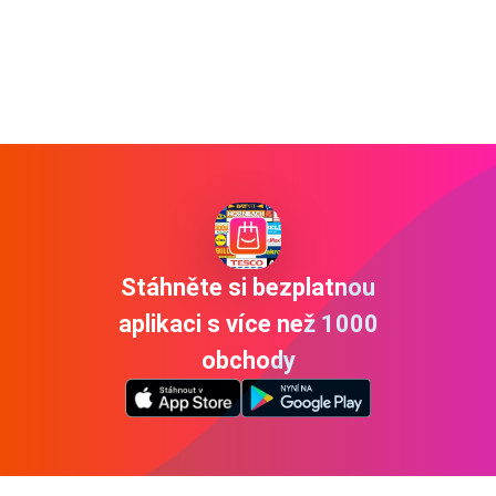
Stáhněte si bezplatnou
aplikaci s více než 1000
obchody