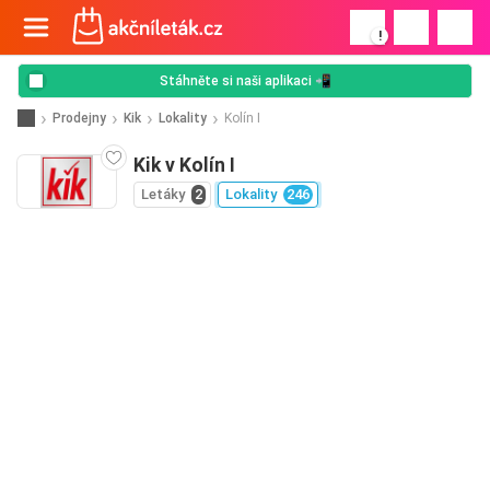
!
Stáhněte si naši aplikaci 📲
Prodejny
Kik
Lokality
Kolín I
Kik v Kolín I
Letáky
2
Lokality
246