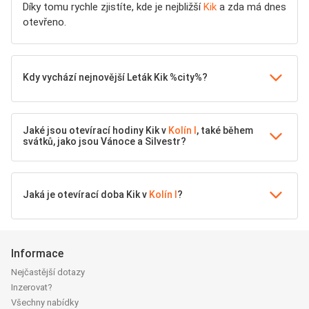
Díky tomu rychle zjistíte, kde je nejbližší
Kik
a zda má dnes
otevřeno.
Kdy vychází nejnovější Leták Kik %city%?
Jaké jsou otevírací hodiny Kik v
Kolín I
, také během
svátků, jako jsou Vánoce a Silvestr?
Jaká je otevírací doba Kik v
Kolín I
?
Informace
Nejčastější dotazy
Inzerovat?
Všechny nabídky