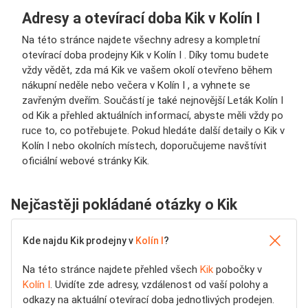
Adresy a otevírací doba Kik v Kolín I
Na této stránce najdete všechny adresy a kompletní
otevírací doba prodejny Kik v Kolín I . Díky tomu budete
vždy vědět, zda má Kik ve vašem okolí otevřeno během
nákupní neděle nebo večera v Kolín I , a vyhnete se
zavřeným dveřím. Součástí je také nejnovější Leták Kolín I
od Kik a přehled aktuálních informací, abyste měli vždy po
ruce to, co potřebujete. Pokud hledáte další detaily o Kik v
Kolín I nebo okolních místech, doporučujeme navštívit
oficiální webové stránky Kik.
Nejčastěji pokládané otázky o Kik
Kde najdu Kik prodejny v
Kolín I
?
Na této stránce najdete přehled všech
Kik
pobočky v
Kolín I
. Uvidíte zde adresy, vzdálenost od vaší polohy a
odkazy na aktuální otevírací doba jednotlivých prodejen.