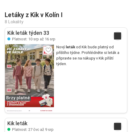
Letáky z Kik v Kolín I
8 Lokality
Kik leták týden 33
Platnost: 10 srp až 16 srp
Nový
leták
od Kik bude platný od
příštího týdne. Prohlédněte si leták a
připravte se na nákupy v Kik příští
týden.
Brzy platné
Kik leták
Platnost: 27 čvc až 9 srp