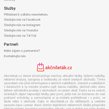
Služby
Přihlášení k odběru newsletteru
Sledujte nás na Facebook
Sledujte nás na Instagram
Sledujte nás na Youtube
Sledujte nás na TikTok
Partneři
Máte zájem o partnerství?
Kontaktujte nás
Akcniletak.cz denně shromažďuje všechny aktuální letáky, týdenní nabídky,
reklamní brožury, časopisy a lookbooky ze všech českých obchodů. Tímto
způsobem vás plně informujeme o akčních nabídkách, slevách a nabídkách
v katalozích a vy můžete snadno najít danou nabídku, obchod nebo slevu
během výhodného prodeje v obchodech ve vašem okolí. Často se na našich
stránkách objeví nejnovější letáky jako první, ještě než se dostanou do vaší
poštovní schránky, a samozřejmě si je můžete prohlédnout i v práci, ve
škole nebo v obchodě. Dejte si Akcniletak.cz do oblíbených a ušetřete
spoustu času i peněz. Navíc čtením digitálních reklamních letáků přispíváte
také ke snížení množství papírového odpadu, což je dobré pro naše životní