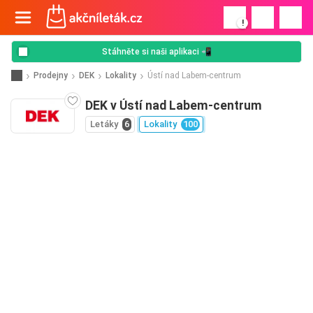
!
Stáhněte si naši aplikaci 📲
Prodejny
DEK
Lokality
Ústí nad Labem-centrum
DEK v Ústí nad Labem-centrum
Letáky
6
Lokality
100