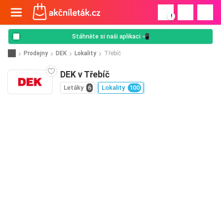
!
Stáhněte si naši aplikaci 📲
Prodejny
DEK
Lokality
Třebíč
DEK v Třebíč
Letáky
6
Lokality
100