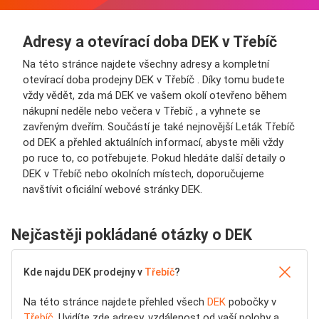
Adresy a otevírací doba DEK v Třebíč
Na této stránce najdete všechny adresy a kompletní
otevírací doba prodejny DEK v Třebíč . Díky tomu budete
vždy vědět, zda má DEK ve vašem okolí otevřeno během
nákupní neděle nebo večera v Třebíč , a vyhnete se
zavřeným dveřím. Součástí je také nejnovější Leták Třebíč
od DEK a přehled aktuálních informací, abyste měli vždy
po ruce to, co potřebujete. Pokud hledáte další detaily o
DEK v Třebíč nebo okolních místech, doporučujeme
navštívit oficiální webové stránky DEK.
Nejčastěji pokládané otázky o DEK
Kde najdu DEK prodejny v
Třebíč
?
Na této stránce najdete přehled všech
DEK
pobočky v
Třebíč
. Uvidíte zde adresy, vzdálenost od vaší polohy a