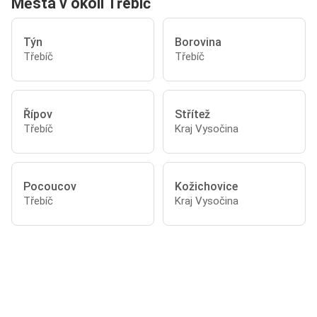
Města v okolí Třebíč
Týn
Borovina
Třebíč
Třebíč
Řípov
Střítež
Třebíč
Kraj Vysočina
Pocoucov
Kožichovice
Třebíč
Kraj Vysočina