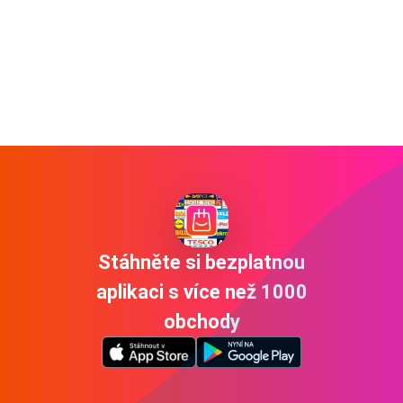
Stáhněte si bezplatnou
aplikaci s více než 1000
obchody