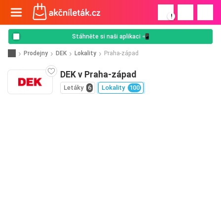
!
Stáhněte si naši aplikaci 📲
Prodejny
DEK
Lokality
Praha-západ
DEK v Praha-západ
Letáky
6
Lokality
100