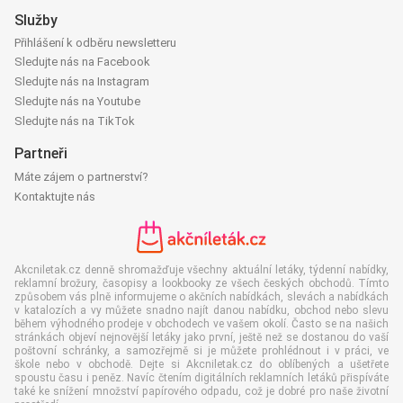
Služby
Přihlášení k odběru newsletteru
Sledujte nás na Facebook
Sledujte nás na Instagram
Sledujte nás na Youtube
Sledujte nás na TikTok
Partneři
Máte zájem o partnerství?
Kontaktujte nás
Akcniletak.cz denně shromažďuje všechny aktuální letáky, týdenní nabídky,
reklamní brožury, časopisy a lookbooky ze všech českých obchodů. Tímto
způsobem vás plně informujeme o akčních nabídkách, slevách a nabídkách
v katalozích a vy můžete snadno najít danou nabídku, obchod nebo slevu
během výhodného prodeje v obchodech ve vašem okolí. Často se na našich
stránkách objeví nejnovější letáky jako první, ještě než se dostanou do vaší
poštovní schránky, a samozřejmě si je můžete prohlédnout i v práci, ve
škole nebo v obchodě. Dejte si Akcniletak.cz do oblíbených a ušetřete
spoustu času i peněz. Navíc čtením digitálních reklamních letáků přispíváte
také ke snížení množství papírového odpadu, což je dobré pro naše životní