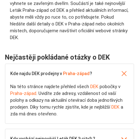
vyhnete se zavřeným dveřím. Součástí je také nejnovější
Leták Praha-západ od DEK a přehled aktuálních informací,
abyste měli vždy po ruce to, co potřebujete. Pokud
hledáte další detaily o DEK v Praha-západ nebo okolních
místech, doporučujeme navštívit oficiální webové stránky
DEK.
Nejčastěji pokládané otázky o DEK
Kde najdu DEK prodejny v
Praha-západ
?
Na této stránce najdete přehled všech
DEK
pobočky v
Praha-západ
. Uvidíte zde adresy, vzdálenost od vaší
polohy a odkazy na aktuální otevírací doba jednotlivých
prodejen. Díky tomu rychle zjistíte, kde je nejbližší
DEK
a
zda má dnes otevřeno.
Kdy vychází nejnovější Leták DEK %city%?