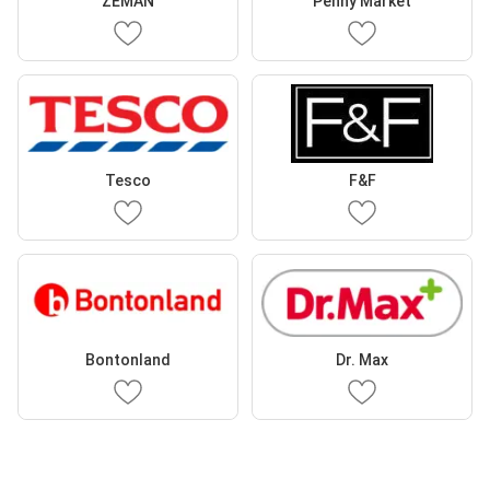
ZEMAN
Penny Market
Tesco
F&F
Bontonland
Dr. Max