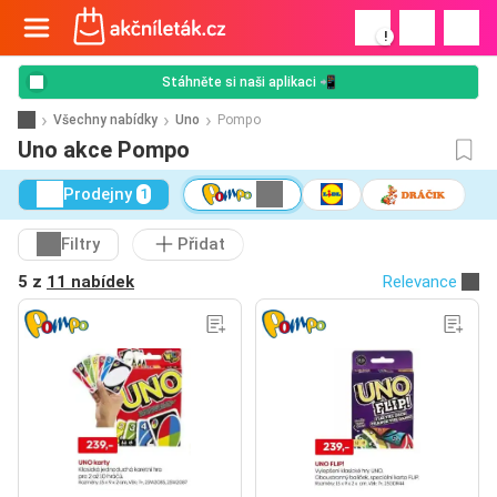
!
Stáhněte si naši aplikaci 📲
Všechny nabídky
Uno
Pompo
Uno akce Pompo
Prodejny
1
Filtry
Přidat
5 z
11 nabídek
Relevance