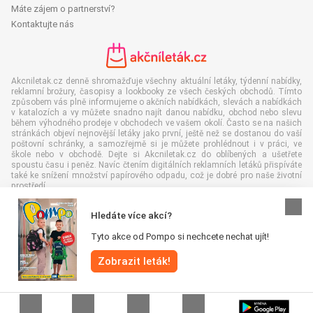
Máte zájem o partnerství?
Kontaktujte nás
Akcniletak.cz denně shromažďuje všechny aktuální letáky, týdenní nabídky,
reklamní brožury, časopisy a lookbooky ze všech českých obchodů. Tímto
způsobem vás plně informujeme o akčních nabídkách, slevách a nabídkách
v katalozích a vy můžete snadno najít danou nabídku, obchod nebo slevu
během výhodného prodeje v obchodech ve vašem okolí. Často se na našich
stránkách objeví nejnovější letáky jako první, ještě než se dostanou do vaší
poštovní schránky, a samozřejmě si je můžete prohlédnout i v práci, ve
škole nebo v obchodě. Dejte si Akcniletak.cz do oblíbených a ušetřete
spoustu času i peněz. Navíc čtením digitálních reklamních letáků přispíváte
také ke snížení množství papírového odpadu, což je dobré pro naše životní
prostředí.
Hledáte více akcí?
Tyto akce od Pompo si nechcete nechat ujít!
Všechna práva vyhrazena © Akcniletak.cz 2026 |
Odmítnutí odpovědnosti
|
Zobrazit leták!
Podmínky a pravidla
|
Zásady ochrany osobních údajů
|
Zásady používání
souborů cookie