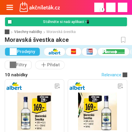
!
Stáhněte si naši aplikaci 📲
Všechny nabídky
Moravská švestka
Moravská švestka akce
Prodejny
Filtry
Přidat
10 nabídky
Relevance