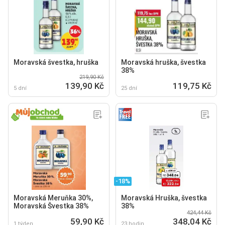
Moravská švestka, hruška
Moravská hruška, švestka
38%
219,90 Kč
139,90 Kč
119,75 Kč
5 dní
25 dní
-18%
Moravská Meruňka 30%,
Moravská Hruška, švestka
Moravská Švestka 38%
38%
424,44 Kč
59,90 Kč
348,04 Kč
1 týden
23 hodin