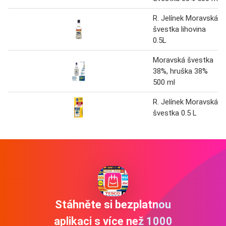
R. Jelínek Moravská
švestka lihovina
0.5L
Moravská švestka
38%, hruška 38%
500 ml
R. Jelínek Moravská
švestka 0.5 L
Stáhněte si bezplatnou
aplikaci s více než 1000