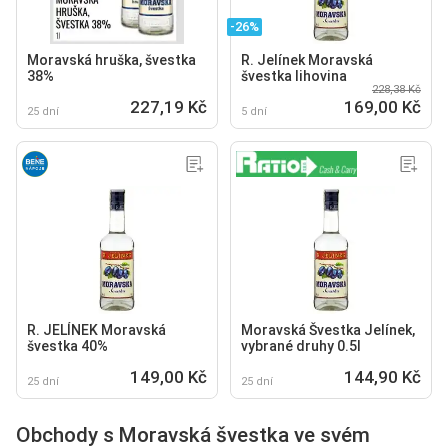
-26%
Moravská hruška, švestka
R. Jelínek Moravská
38%
švestka lihovina
228,38 Kč
227,19 Kč
169,00 Kč
25 dní
5 dní
R. JELÍNEK Moravská
Moravská Švestka Jelínek,
švestka 40%
vybrané druhy 0.5l
149,00 Kč
144,90 Kč
25 dní
25 dní
Obchody s Moravská švestka ve svém