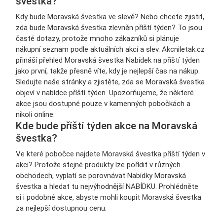
švestka?
Kdy bude Moravská švestka ve slevě? Nebo chcete zjistit,
zda bude Moravská švestka zlevněn příští týden? To jsou
časté dotazy, protože mnoho zákazníků si plánuje
nákupní seznam podle aktuálních akcí a slev. Akcniletak.cz
přináší přehled Moravská švestka Nabídek na příští týden
jako první, takže přesně víte, kdy je nejlepší čas na nákup.
Sledujte naše stránky a zjistěte, zda se Moravská švestka
objeví v nabídce příští týden. Upozorňujeme, že některé
akce jsou dostupné pouze v kamenných pobočkách a
nikoli online.
Kde bude příští týden akce na Moravská
švestka?
Ve které pobočce najdete Moravská švestka příští týden v
akci? Protože stejné produkty lze pořídit v různých
obchodech, vyplatí se porovnávat Nabídky Moravská
švestka a hledat tu nejvýhodnější NABÍDKU. Prohlédněte
si i podobné akce, abyste mohli koupit Moravská švestka
za nejlepší dostupnou cenu.