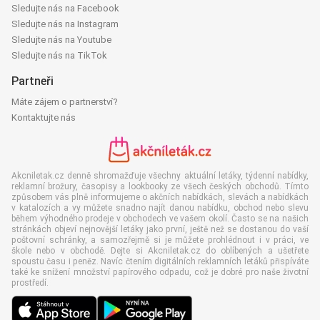
Sledujte nás na Facebook
Sledujte nás na Instagram
Sledujte nás na Youtube
Sledujte nás na TikTok
Partneři
Máte zájem o partnerství?
Kontaktujte nás
Akcniletak.cz denně shromažďuje všechny aktuální letáky, týdenní nabídky,
reklamní brožury, časopisy a lookbooky ze všech českých obchodů. Tímto
způsobem vás plně informujeme o akčních nabídkách, slevách a nabídkách
v katalozích a vy můžete snadno najít danou nabídku, obchod nebo slevu
během výhodného prodeje v obchodech ve vašem okolí. Často se na našich
stránkách objeví nejnovější letáky jako první, ještě než se dostanou do vaší
poštovní schránky, a samozřejmě si je můžete prohlédnout i v práci, ve
škole nebo v obchodě. Dejte si Akcniletak.cz do oblíbených a ušetřete
spoustu času i peněz. Navíc čtením digitálních reklamních letáků přispíváte
také ke snížení množství papírového odpadu, což je dobré pro naše životní
prostředí.