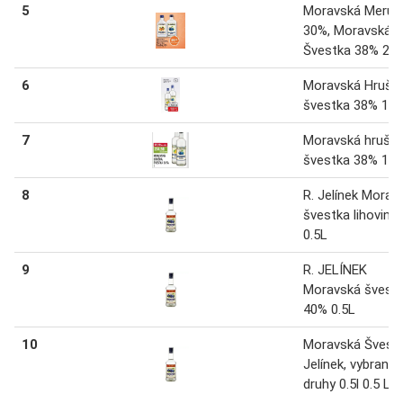
5
Moravská Meruň
30%, Moravská
Švestka 38% 200
6
Moravská Hruška
švestka 38% 1 L
7
Moravská hruška
švestka 38% 1 L
8
R. Jelínek Morav
švestka lihovina
0.5L
9
R. JELÍNEK
Moravská švest
40% 0.5L
10
Moravská Švest
Jelínek, vybrané
druhy 0.5l 0.5 L