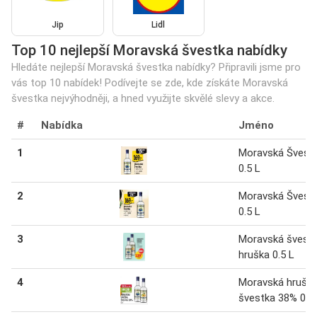
Jip
Lidl
Top 10 nejlepší Moravská švestka nabídky
Hledáte nejlepší Moravská švestka nabídky? Připravili jsme pro
vás top 10 nabídek! Podívejte se zde, kde získáte Moravská
švestka nejvýhodněji, a hned využijte skvělé slevy a akce.
#
Nabídka
Jméno
1
Moravská Švest
0.5 L
2
Moravská Švest
0.5 L
3
Moravská švestk
hruška 0.5 L
4
Moravská hruška
švestka 38% 0.5