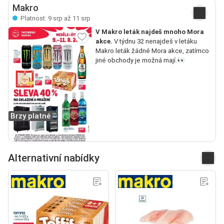
Makro
Platnost: 9 srp až 11 srp
V Makro leták najdeš mnoho Mora
akce.
V týdnu 32 nenajdeš v letáku
Makro leták žádné Mora akce, zatímco
jiné obchody je možná mají.👀
Brzy platné
Alternativní nabídky