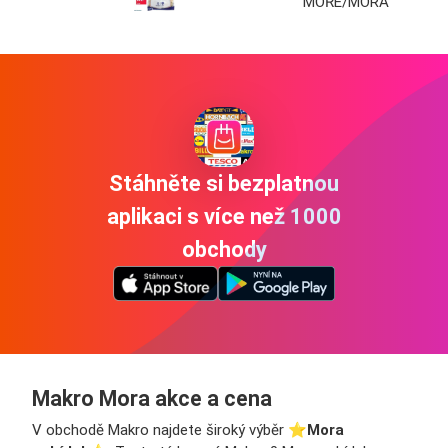
MOŘE/MORA
Stáhněte si bezplatnou
aplikaci s více než 1000
obchody
Makro Mora akce a cena
V obchodě Makro najdete široký výběr ⭐️
Mora