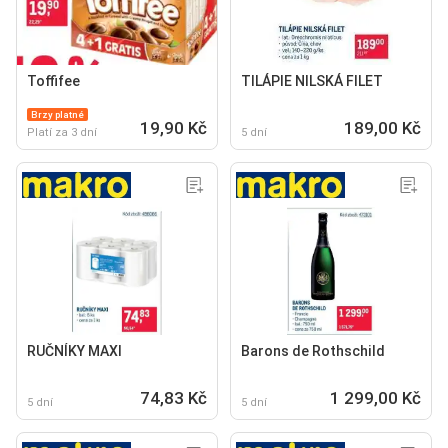
Toffifee
TILÁPIE NILSKÁ FILET
Brzy platné
19,90 Kč
189,00 Kč
Platí za 3 dní
5 dní
RUČNÍKY MAXI
Barons de Rothschild
74,83 Kč
1 299,00 Kč
5 dní
5 dní