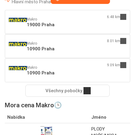
Hlavní město Praha
6.48 km
Makro
19000 Praha
8.01 km
Makro
10900 Praha
9.09 km
Makro
10900 Praha
Všechny pobočky
Mora cena Makro🕒
Nabídka
Jméno
PLODY