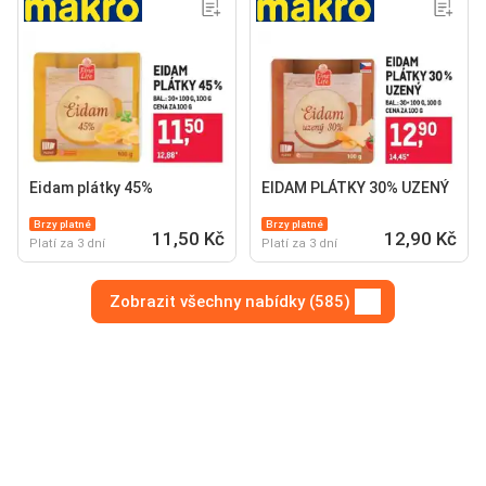
Eidam plátky 45%
EIDAM PLÁTKY 30% UZENÝ
Brzy platné
Brzy platné
11,50 Kč
12,90 Kč
Platí za 3 dní
Platí za 3 dní
Zobrazit všechny nabídky (585)