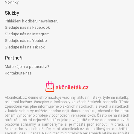
Novinky
Služby
Přihlášení k odběru newsletteru
Sledujte nás na Facebook
Sledujte nás na Instagram
Sledujte nás na Youtube
Sledujte nás na TikTok
Partneři
Máte zájem o partnerství?
Kontaktujte nás
Akcniletak.cz denně shromažďuje všechny aktuální letáky, týdenní nabídky,
reklamní brožury, časopisy a lookbooky ze všech českých obchodů. Tímto
způsobem vás plně informujeme o akčních nabídkách, slevách a nabídkách
v katalozích a vy můžete snadno najít danou nabídku, obchod nebo slevu
během výhodného prodeje v obchodech ve vašem okolí. Často se na našich
stránkách objeví nejnovější letáky jako první, ještě než se dostanou do vaší
poštovní schránky, a samozřejmě si je můžete prohlédnout i v práci, ve
škole nebo v obchodě. Dejte si Akcniletak.cz do oblíbených a ušetřete
spoustu času i peněz. Navíc čtením digitálních reklamních letáků přispíváte