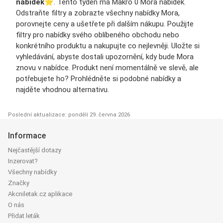
nabídek
⭐️. Tento týden má Makro 0 Mora nabídek.
Odstraňte filtry a zobrazte všechny nabídky Mora,
porovnejte ceny a ušetřete při dalším nákupu. Použijte
filtry pro nabídky svého oblíbeného obchodu nebo
konkrétního produktu a nakupujte co nejlevněji. Uložte si
vyhledávání, abyste dostali upozornění, kdy bude Mora
znovu v nabídce. Produkt není momentálně ve slevě, ale
potřebujete ho? Prohlédněte si podobné nabídky a
najděte vhodnou alternativu.
Poslední aktualizace: pondělí 29. června 2026
Informace
Nejčastější dotazy
Inzerovat?
Všechny nabídky
Značky
Akcniletak.cz aplikace
O nás
Přidat leták