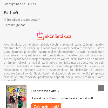
Sledujte nás na TikTok
Partneři
Máte zájem o partnerství?
Kontaktujte nás
Akcniletak.cz denně shromažďuje všechny aktuální letáky, týdenní nabídky,
reklamní brožury, časopisy a lookbooky ze všech českých obchodů. Tímto
způsobem vás plně informujeme o akčních nabídkách, slevách a nabídkách
v katalozích a vy můžete snadno najít danou nabídku, obchod nebo slevu
během výhodného prodeje v obchodech ve vašem okolí. Často se na našich
stránkách objeví nejnovější letáky jako první, ještě než se dostanou do vaší
poštovní schránky, a samozřejmě si je můžete prohlédnout i v práci, ve
škole nebo v obchodě. Dejte si Akcniletak.cz do oblíbených a ušetřete
spoustu času i peněz. Navíc čtením digitálních reklamních letáků přispíváte
také ke snížení množství papírového odpadu, což je dobré pro naše životní
prostředí.
Hledáte více akcí?
Tyto akce od Pompo si nechcete nechat ujít!
Všechna práva vyhrazena © Akcniletak.cz 2026 |
Odmítnutí odpovědnosti
|
Zobrazit leták!