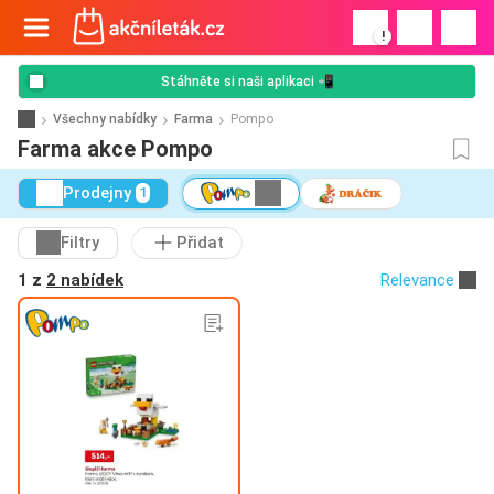
!
Stáhněte si naši aplikaci 📲
Všechny nabídky
Farma
Pompo
Farma akce Pompo
Prodejny
1
Filtry
Přidat
1 z
2 nabídek
Relevance