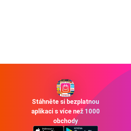
Stáhněte si bezplatnou
aplikaci s více než 1000
obchody