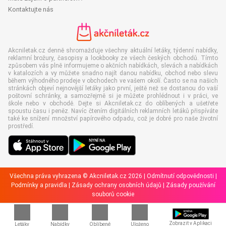
Kontaktujte nás
Akcniletak.cz denně shromažďuje všechny aktuální letáky, týdenní nabídky,
reklamní brožury, časopisy a lookbooky ze všech českých obchodů. Tímto
způsobem vás plně informujeme o akčních nabídkách, slevách a nabídkách
v katalozích a vy můžete snadno najít danou nabídku, obchod nebo slevu
během výhodného prodeje v obchodech ve vašem okolí. Často se na našich
stránkách objeví nejnovější letáky jako první, ještě než se dostanou do vaší
poštovní schránky, a samozřejmě si je můžete prohlédnout i v práci, ve
škole nebo v obchodě. Dejte si Akcniletak.cz do oblíbených a ušetřete
spoustu času i peněz. Navíc čtením digitálních reklamních letáků přispíváte
také ke snížení množství papírového odpadu, což je dobré pro naše životní
prostředí.
Všechna práva vyhrazena © Akcniletak.cz 2026 |
Odmítnutí odpovědnosti
|
Podmínky a pravidla
|
Zásady ochrany osobních údajů
|
Zásady používání
souborů cookie
Zobrazit v Aplikaci
Letáky
Nabídky
Oblíbené
Uloženo