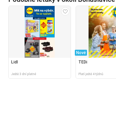
Nové
Lidl
TEDi
Ještě 3 dní platné
Platí ještě 4 týdnů