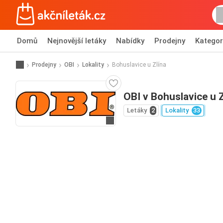
Domů
Nejnovější letáky
Nabídky
Prodejny
Kategor
Prodejny
OBI
Lokality
Bohuslavice u Zlína
OBI v Bohuslavice u Z
Letáky
2
Lokality
33
Přejít na webové stránky