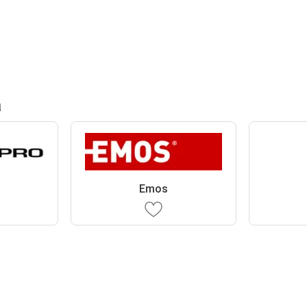
a
o
Emos