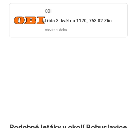
OBI
třída 3. května 1170, 763 02 Zlín
otevírací doba
Podobné letáky v okolí Bohuslavice 