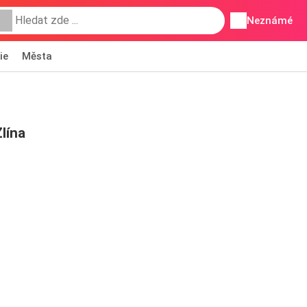
Neznámé
ie
Města
lína