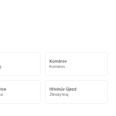
Komárov
j
Komárov
vice
Hřivínův Újezd
ce
Zlínský kraj