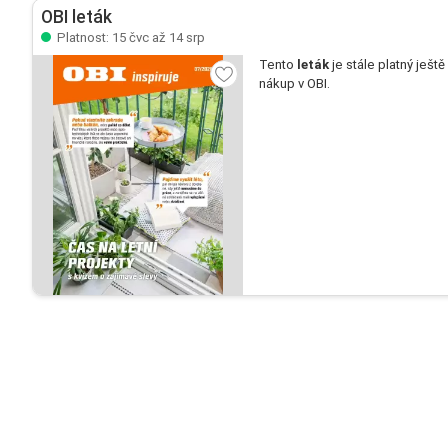
OBI leták
Platnost: 15 čvc až 14 srp
Tento
leták
je stále platný ještě
nákup v OBI.