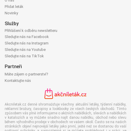
O nás
Přidat leták
Novinky
Služby
Přihlášení k odběru newsletteru
Sledujte nás na Facebook
Sledujte nás na Instagram
Sledujte nás na Youtube
Sledujte nás na TikTok
Partneři
Máte zájem o partnerství?
Kontaktujte nás
Akcniletak.cz denně shromažďuje všechny aktuální letáky, týdenní nabídky,
reklamní brožury, časopisy a lookbooky ze všech českých obchodů. Tímto
způsobem vás plně informujeme o akčních nabídkách, slevách a nabídkách
v katalozích a vy můžete snadno najít danou nabídku, obchod nebo slevu
během výhodného prodeje v obchodech ve vašem okolí. Často se na našich
stránkách objeví nejnovější letáky jako první, ještě než se dostanou do vaší
poštovní schránky, a samozřejmě si je můžete prohlédnout i v práci, ve