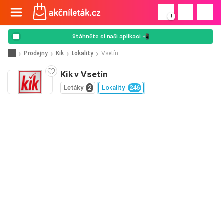
!
Stáhněte si naši aplikaci 📲
Prodejny
Kik
Lokality
Vsetín
Kik v Vsetín
Letáky
2
Lokality
246