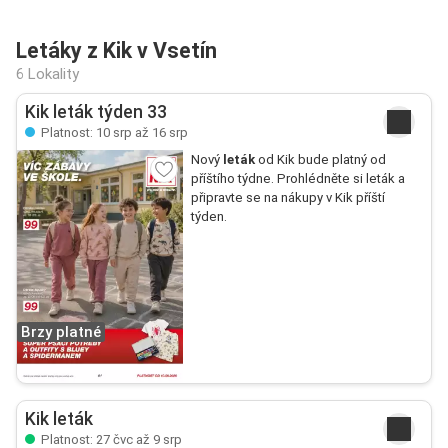
Letáky z Kik v Vsetín
6 Lokality
Kik leták týden 33
Platnost: 10 srp až 16 srp
Nový
leták
od Kik bude platný od
příštího týdne. Prohlédněte si leták a
připravte se na nákupy v Kik příští
týden.
Brzy platné
Kik leták
Platnost: 27 čvc až 9 srp