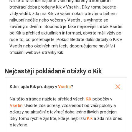
Na této stránce najdete všechny adresy a kompletní
otevírací doba prodejny Kik v Vsetín . Díky tomu budete
vždy vědět, zda má Kik ve vašem okolí otevřeno během
nákupní neděle nebo večera v Vsetín , a vyhnete se
zavřeným dveřím. Součástí je také nejnovější Leták Vsetín
od Kik a přehled aktuálních informací, abyste měli vždy po
ruce to, co potřebujete. Pokud hledáte další detaily o Kik v
Vsetín nebo okolních místech, doporučujeme navštívit
oficiální webové stránky Kik.
Nejčastěji pokládané otázky o Kik
Kde najdu Kik prodejny v
Vsetín
?
Na této stránce najdete přehled všech
Kik
pobočky v
Vsetín
. Uvidíte zde adresy, vzdálenost od vaší polohy a
odkazy na aktuální otevírací doba jednotlivých prodejen.
Díky tomu rychle zjistíte, kde je nejbližší
Kik
a zda má dnes
otevřeno.