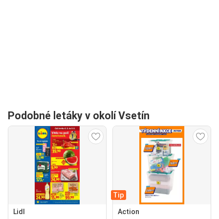
Podobné letáky v okolí Vsetín
Tip
Lidl
Action