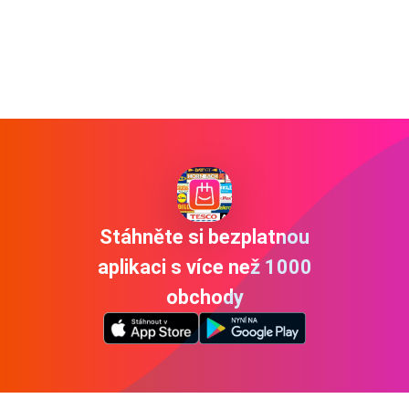
Stáhněte si bezplatnou
aplikaci s více než 1000
obchody