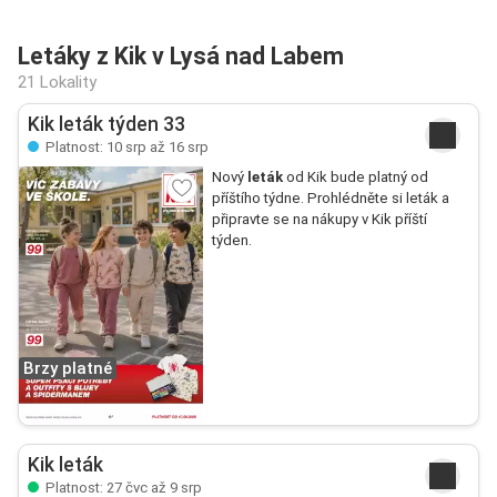
Letáky z Kik v Lysá nad Labem
21 Lokality
Kik leták týden 33
Platnost: 10 srp až 16 srp
Nový
leták
od Kik bude platný od
příštího týdne. Prohlédněte si leták a
připravte se na nákupy v Kik příští
týden.
Brzy platné
Kik leták
Platnost: 27 čvc až 9 srp