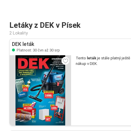
Letáky z DEK v Písek
2 Lokality
DEK leták
Platnost: 30 čvn až 30 srp
Tento
leták
je stále platný ještě
nákup v DEK.