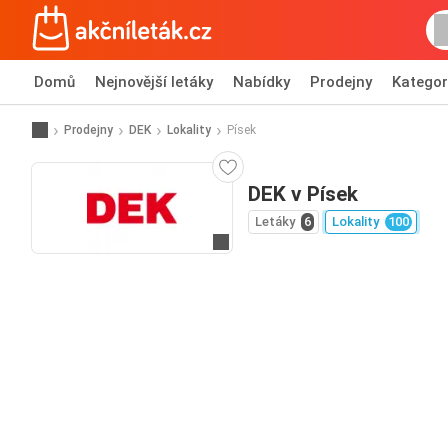
Domů
Nejnovější letáky
Nabídky
Prodejny
Kategor
Prodejny
DEK
Lokality
Písek
DEK v Písek
Letáky
6
Lokality
100
Přejít na webové stránky