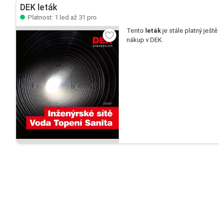
DEK leták
Platnost: 1 led až 31 pro
Tento
leták
je stále platný ještě
nákup v DEK.