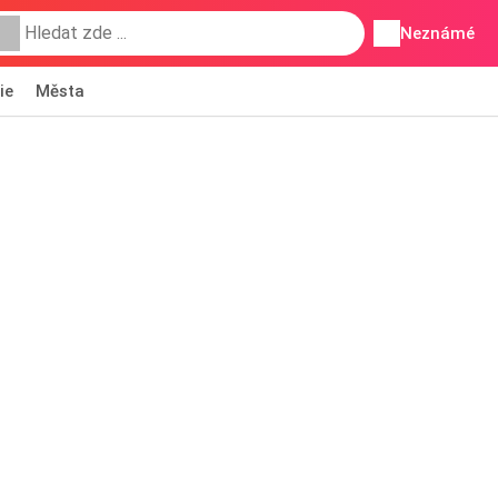
Neznámé
ie
Města