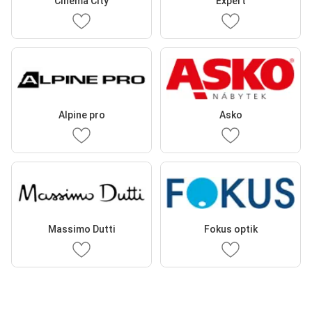
Cinema City
Expert
Alpine pro
Asko
Massimo Dutti
Fokus optik