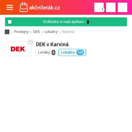
!
Stáhněte si naši aplikaci 📲
Prodejny
DEK
Lokality
Karviná
DEK v Karviná
Letáky
6
Lokality
100