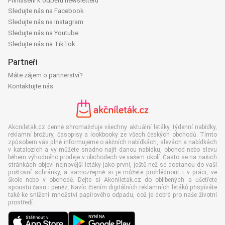
Přihlášení k odběru newsletteru
Sledujte nás na Facebook
Sledujte nás na Instagram
Sledujte nás na Youtube
Sledujte nás na TikTok
Partneři
Máte zájem o partnerství?
Kontaktujte nás
Akcniletak.cz denně shromažďuje všechny aktuální letáky, týdenní nabídky,
reklamní brožury, časopisy a lookbooky ze všech českých obchodů. Tímto
způsobem vás plně informujeme o akčních nabídkách, slevách a nabídkách
v katalozích a vy můžete snadno najít danou nabídku, obchod nebo slevu
během výhodného prodeje v obchodech ve vašem okolí. Často se na našich
stránkách objeví nejnovější letáky jako první, ještě než se dostanou do vaší
poštovní schránky, a samozřejmě si je můžete prohlédnout i v práci, ve
škole nebo v obchodě. Dejte si Akcniletak.cz do oblíbených a ušetřete
spoustu času i peněz. Navíc čtením digitálních reklamních letáků přispíváte
také ke snížení množství papírového odpadu, což je dobré pro naše životní
prostředí.