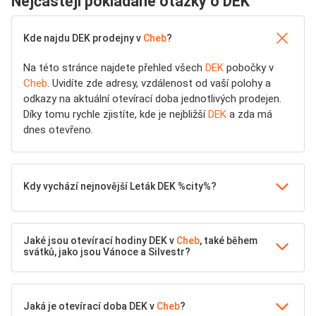
Nejčastěji pokládané otázky o DEK
Kde najdu DEK prodejny v
Cheb
?
Na této stránce najdete přehled všech
DEK
pobočky v
Cheb
. Uvidíte zde adresy, vzdálenost od vaší polohy a
odkazy na aktuální otevírací doba jednotlivých prodejen.
Díky tomu rychle zjistíte, kde je nejbližší
DEK
a zda má
dnes otevřeno.
Kdy vychází nejnovější Leták DEK %city%?
Jaké jsou otevírací hodiny DEK v
Cheb
, také během
svátků, jako jsou Vánoce a Silvestr?
Jaká je otevírací doba DEK v
Cheb
?