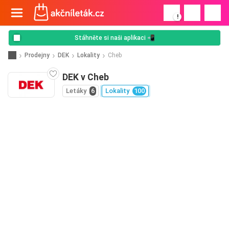
!
Stáhněte si naši aplikaci 📲
Prodejny
DEK
Lokality
Cheb
DEK v Cheb
Letáky
6
Lokality
100