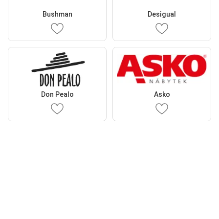
Bushman
Desigual
Don Pealo
Asko