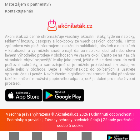
Máte zájem o partnerství?
Kontaktujte nás
Akcniletak.cz denně shromažďuje všechny aktuální letáky, týdenní nabídky,
reklamní brožury, časopisy a lookbooky ze všech českých obchodů. Tímto
způsobem vás plně informujeme o akčních nabídkách, slevách a nabídkách
v katalozích a vy můžete snadno najít danou nabídku, obchod nebo slevu
během výhodného prodeje v obchodech ve vašem okolí. Často se na našich
stránkách objeví nejnovější letáky jako první, ještě než se dostanou do vaší
poštovní schránky, a samozřejmě si je můžete prohlédnout i v práci, ve
škole nebo v obchodě. Dejte si Akcniletak.cz do oblíbených a ušetřete
spoustu času i peněz. Navíc čtením digitálních reklamních letáků přispíváte
také ke snížení množství papírového odpadu, což je dobré pro naše životní
prostředí.
Všechna práva vyhrazena © Akcniletak.cz 2026 |
Odmítnutí odpovědnosti
|
Podmínky a pravidla
|
Zásady ochrany osobních údajů
|
Zásady používání
souborů cookie