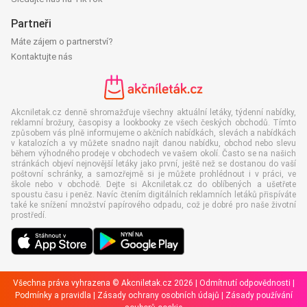
Partneři
Máte zájem o partnerství?
Kontaktujte nás
Akcniletak.cz denně shromažďuje všechny aktuální letáky, týdenní nabídky,
reklamní brožury, časopisy a lookbooky ze všech českých obchodů. Tímto
způsobem vás plně informujeme o akčních nabídkách, slevách a nabídkách
v katalozích a vy můžete snadno najít danou nabídku, obchod nebo slevu
během výhodného prodeje v obchodech ve vašem okolí. Často se na našich
stránkách objeví nejnovější letáky jako první, ještě než se dostanou do vaší
poštovní schránky, a samozřejmě si je můžete prohlédnout i v práci, ve
škole nebo v obchodě. Dejte si Akcniletak.cz do oblíbených a ušetřete
spoustu času i peněz. Navíc čtením digitálních reklamních letáků přispíváte
také ke snížení množství papírového odpadu, což je dobré pro naše životní
prostředí.
Všechna práva vyhrazena © Akcniletak.cz 2026 |
Odmítnutí odpovědnosti
|
Podmínky a pravidla
|
Zásady ochrany osobních údajů
|
Zásady používání