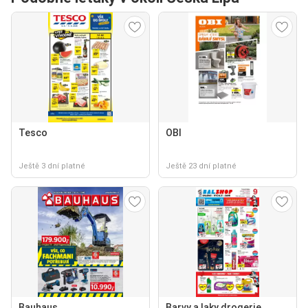
Tesco
OBI
Ještě 3 dní platné
Ještě 23 dní platné
Bauhaus
Barvy a laky drogerie