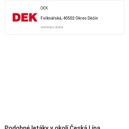
DEK
Folknářská, 40502 Okres Děčín
otevírací doba
Podobné letáky v okolí Česká Lípa