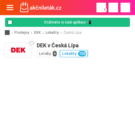
!
Stáhněte si naši aplikaci 📲
Prodejny
DEK
Lokality
Česká Lípa
DEK v Česká Lípa
Letáky
6
Lokality
100